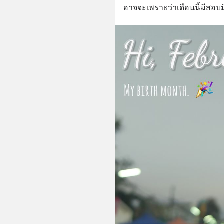
อาจจะเพราะว่าเดือนนี้มีสอบ