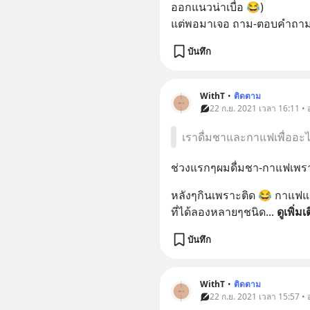
ออกแนวน่าเบื่อ 😂)
แต่พอมาเจอ ถาม-ตอบคำถามแล้
บันทึก
WithT
•
ติดตาม
22 ก.ย. 2021 เวลา 16:11 •
เราดื่มชาและกาแฟเพื่ออะไ
ช่วงแรกๆผมดื่มชา-กาแฟเพราะ
หลังๆกินเพราะติด 😂 กาแฟแต่ล
ที่ได้ลองหลายๆชนิด
... 
ดูเพิ่มเ
บันทึก
WithT
•
ติดตาม
22 ก.ย. 2021 เวลา 15:57 •