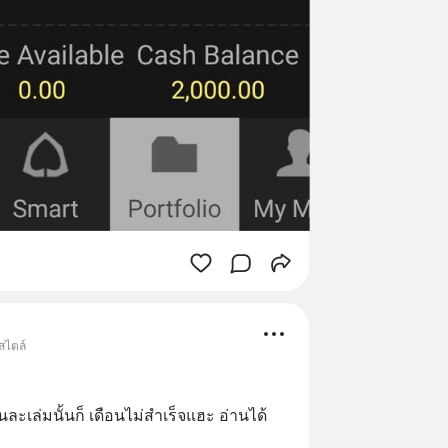
สไตล์
นละเล่มนั้นก็ เดือนไม่สำเร็จแฮะ อ่านได้