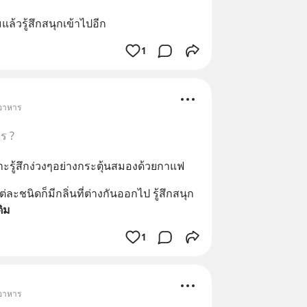
วรู้สึกสนุกเข้าไปอีก
1
 อาหาร
ร ?
รู้สึกง่วงๆอย่างกระตุ้นสมองด้วยกาแฟ
ะชนิดก็มีกลิ่นที่ต่างกันออกไป รู้สึกสนุก
ติม
1
 อาหาร