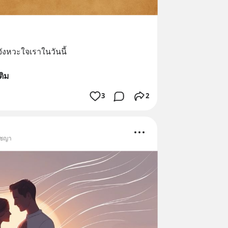
จังหวะใจเราในวันนี้
เติม
3
2
ัชญา