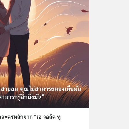
วละครหลักจาก "เอ วอล์ค ทู