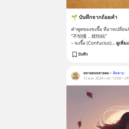
🌱 บันทึกจากถ้อยคำ
คำพูดของขงจื๊อ ที่อาจเปลี่ยน
“不怕慢，就怕站”
– ขงจื๊อ (Confucius)
... 
ดูเพิ่ม
บันทึก
หลายคนหลายคม
•
ติดตาม
12 ต.ค. 2024 เวลา 12:00 • ปร