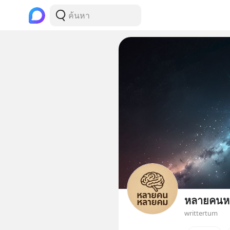
หลายคนห
writtertum