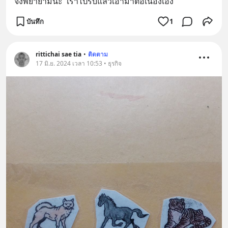
จงพยายามน๊ะ  เราไปรับแล้วเอามาต่อเนื่องเอง
บันทึก
1
rittichai sae tia
•
ติดตาม
17 มิ.ย. 2024 เวลา 10:53 • ธุรกิจ