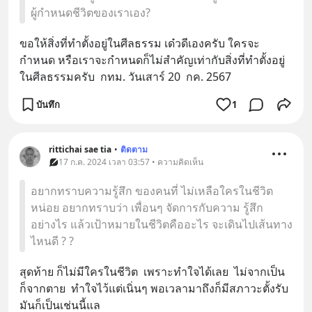
ผู้กำหนดชีวิตของเราเอง?
ขอให้สิ่งที่ทำตั้งอยู่ในศีลธรรม เด๋วดีเองครับ ใครจะ
กำหนด หรือเราจะกำหนดก็ไม่สำคัญเท่ากับสิ่งที่ทำตั้งอยู่
ในศีลธรรมครับ  กทม. วันเสาร์ 20  กค. 2567
บันทึก
1
rittichai sae tia
•
ติดตาม
17 ก.ค. 2024 เวลา 03:57 • ความคิดเห็น
อยากทราบความรู้สึก ของคนที่ ไม่เหลือใครในชีวิต
หน่อย อยากทราบว่า เพื่อนๆ จัดการกับความ รู้สึก
อย่างไร แล้วเป้าหมายในชีวิตคืออะไร จะเดินไปเส้นทาง
ไหนดี ? ?
สุดท้าย ก็ไม่มีใครในชีวิต  เพราะทำใจได้เลย  ไม่จากเป็น 
ก็จากตาย  ทำใจไว้แต่เนิ่นๆ พอเวลามาถึงก็มีสภาวะตั้งรับ 
มันก็เป็นเช่นนี้แล