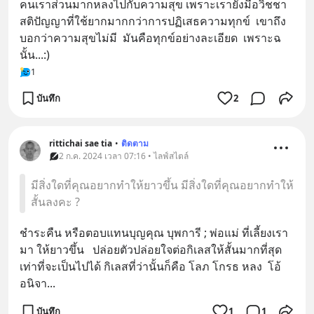
คนเราส่วนมากหลงไปกับความสุข เพราะเรายังมีอวิชชา 
สติปัญญาที่ใช้ยากมากกว่าการปฏิเสธความทุกข์  เขาถึง
บอกว่าความสุขไม่มี  มันคือทุกข์อย่างละเอียด  เพราะฉ
นั้น...:)
1
บันทึก
2
rittichai sae tia
•
ติดตาม
2 ก.ค. 2024 เวลา 07:16 • ไลฟ์สไตล์
มีสิ่งใดที่คุณอยากทำให้ยาวขึ้น มีสิ่งใดที่คุณอยากทำให้
สั้นลงคะ ?
ชำระคืน หรือตอบแทนบุญคุณ บุพการี ; พ่อแม่ ที่เลี้ยงเรา
มา ให้ยาวขึ้น   ปล่อยตัวปล่อยใจต่อกิเลสให้สั้นมากที่สุด
เท่าที่จะเป็นไปได้ กิเลสที่ว่านั้นก็คือ โลภ โกรธ หลง  โอ้
อนิจา...
บันทึก
1
1