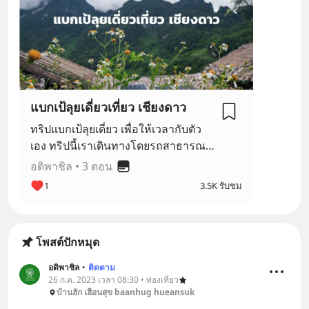
แบกเป้ลุยเดี่ยวเที่ยว เชียงดาว
ทริปแบกเป้ลุยเดี่ยว เพื่อให้เวลากับตัว
เอง ทริปนี้เราเดินทางโดยรถสาธารณะ
ใครอยากลองเดินทางคนเดียวลองมา
อดิพาชิล
•
3 ตอน
อ่านเป็นไอเดีย แล้วหาเวลาออกจากเซฟ
1
3.5K รับชม
โซนมาฮีลใจตัวเองบ้างนะครับ
โพสต์ปักหมุด
อดิพาชิล
•
ติดตาม
26 ก.ค. 2023 เวลา 08:30 • ท่องเที่ยว
บ้านฮัก เฮือนสุข baanhug hueansuk