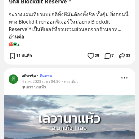
ปดีล Blockdit Reserve™
จะวางแผนเที่ยวแบบอดิทั้งทีมันต้องทั้งชิล ทั้งคุ้ม ยิ่งตอนนี้
ทาง Blockdit เขาออกฟีเจอร์ใหม่อย่าง Blockdit 
Reserve™ เป็นฟีเจอร์ที่รวบรวมส่วนลดจากร้านอาห
... 
อ่านต่อ
2
11 บันทึก
29
7
33
อดิพาชิล
•
ติดตาม
4 ต.ค. 2023 เวลา 04:30 • ท่องเที่ยว
เลวา นาแห้ว