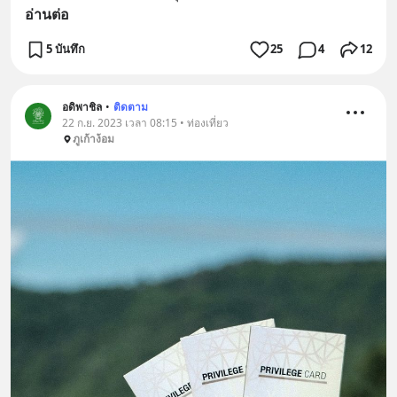
อ่านต่อ
5 บันทึก
25
4
12
อดิพาชิล
•
ติดตาม
22 ก.ย. 2023 เวลา 08:15 • ท่องเที่ยว
ภูเก้าง้อม