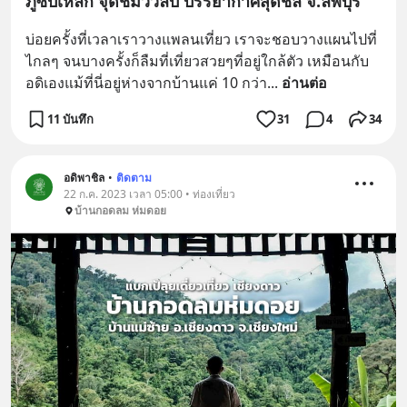
ภูซับเหล็ก จุดชมวิวลับ บรรยากาศสุดชิล จ.ลพบุรี
บ่อยครั้งที่เวลาเราวางแพลนเที่ยว เราจะชอบวางแผนไปที่
ไกลๆ จนบางครั้งก็ลืมที่เที่ยวสวยๆที่อยู่ใกล้ตัว เหมือนกับ
อดิเองแม้ที่นี่อยู่ห่างจากบ้านแค่ 10 กว่า
... 
อ่านต่อ
11 บันทึก
31
4
34
อดิพาชิล
•
ติดตาม
22 ก.ค. 2023 เวลา 05:00 • ท่องเที่ยว
บ้านกอดลม ห่มดอย