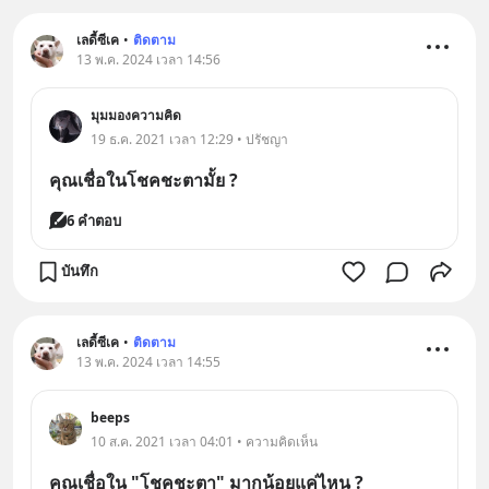
เลดี้ซีเค
•
ติดตาม
13 พ.ค. 2024 เวลา 14:56
มุมมองความคิด
19 ธ.ค. 2021 เวลา 12:29 • ปรัชญา
คุณเชื่อในโชคชะตามั้ย ?
6 คำตอบ
บันทึก
เลดี้ซีเค
•
ติดตาม
13 พ.ค. 2024 เวลา 14:55
beeps
10 ส.ค. 2021 เวลา 04:01 • ความคิดเห็น
คุณเชื่อใน "โชคชะตา" มากน้อยแค่ไหน ?