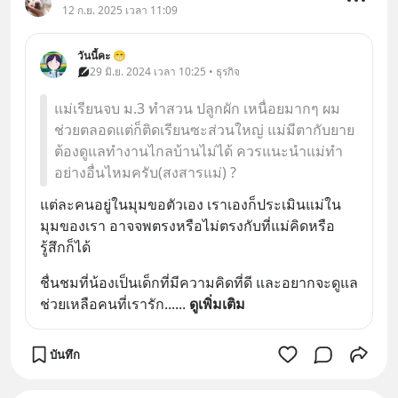
12 ก.ย. 2025 เวลา 11:09
วันนี้คะ 😁
29 มิ.ย. 2024 เวลา 10:25 • ธุรกิจ
แม่เรียนจบ ม.3 ทำสวน ปลูกผัก เหนื่อยมากๆ ผม
ช่วยตลอดแต่ก็ติดเรียนซะส่วนใหญ่ แม่มีตากับยาย
ต้องดูแลทำงานไกลบ้านไม่ได้ ควรแนะนำแม่ทำ
อย่างอื่นไหมครับ(สงสารแม่) ?
แต่ละคนอยู่ในมุมขอตัวเอง เราเองก็ประเมินแม่ใน
มุมของเรา อาจจพตรงหรือไม่ตรงกับที่แม่คิดหรือ
รู้สึกก็ได้
ชื่นชมที่น้องเป็นเด็กที่มีความคิดที่ดี และอยากจะดูแล
ช่วยเหลือคนที่เรารัก...
... 
ดูเพิ่มเติม
บันทึก