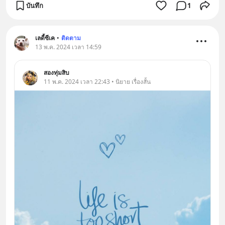
บันทึก
1
เลดี้ซีเค
•
ติดตาม
13 พ.ค. 2024 เวลา 14:59
สองทุ่มสิบ
11 พ.ค. 2024 เวลา 22:43 • นิยาย เรื่องสั้น