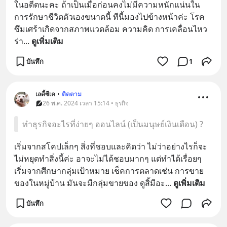
ในอดีตนะคะ ถ้าเป็นเมื่อก่อนคงไม่มีความหนักแน่นใน
การรักษาชีวิตตัวเองขนาดนี้ ทีนี้มองไปข้างหน้าค่ะ โรค
ซึมเศร้าเกิดจากสภาพแวดล้อม ความคิด การเคลื่อนไหว
ร่า
... 
ดูเพิ่มเติม
บันทึก
1
เลดี้ซีเค
•
ติดตาม
26 พ.ค. 2024 เวลา 15:14 • ธุรกิจ
ทำธุรกิจอะไรที่ง่ายๆ ออนไลน์ (เป็นมนุษย์เงินเดือน) ?
เริ่มจากสโคปเล็กๆ สิ่งที่ชอบและคิดว่า ไม่ว่าอย่างไรก็จะ
ไม่หยุดทำสิ่งนี้ค่ะ อาจะไม่ได้ชอบมากๆ แต่ทำได้เรื่อยๆ 
เริ่มจากศึกษากลุ่มเป้าหมาย เช็คการตลาดเช่น การขาย
ของในหมู่บ้าน มันจะมีกลุ่มขายของ ดูสิ้มีอะ
... 
ดูเพิ่มเติม
บันทึก