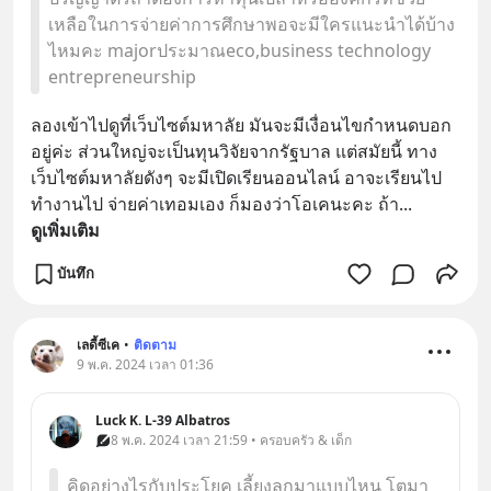
เหลือในการจ่ายค่าการศึกษาพอจะมีใครแนะนำได้บ้าง
ไหมคะ majorประมาณeco,business technology
entrepreneurship
ลองเข้าไปดูที่เว็บไซต์มหาลัย มันจะมีเงื่อนไขกำหนดบอก
อยู่ค่ะ ส่วนใหญ่จะเป็นทุนวิจัยจากรัฐบาล แต่สมัยนี้ ทาง
เว็บไซต์มหาลัยดังๆ จะมีเปิดเรียนออนไลน์ อาจะเรียนไป
ทำงานไป จ่ายค่าเทอมเอง ก็มองว่าโอเคนะคะ ถ้า
... 
ดูเพิ่มเติม
บันทึก
เลดี้ซีเค
•
ติดตาม
9 พ.ค. 2024 เวลา 01:36
Luck K. L-39 Albatros
8 พ.ค. 2024 เวลา 21:59 • ครอบครัว & เด็ก
คิดอย่างไรกับประโยค เลี้ยงลูกมาแบบไหน โตมา