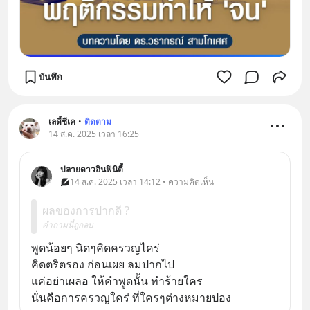
บันทึก
เลดี้ซีเค
•
ติดตาม
14 ส.ค. 2025 เวลา 16:25
ปลายดาวอินฟินิตี้
14 ส.ค. 2025 เวลา 14:12 • ความคิดเห็น
ผลของการปากดี ?
คำถามนี้ถูกลบ
พูดน้อยๆ นิดๆคิดครวญไคร่
คิดตริตรอง ก่อนเผย ลมปากไป
แค่อย่าเผลอ ให้คำพูดนั้น ทำร้ายใคร
นั่นคือการครวญใคร่ ที่ใครๆต่างหมายปอง