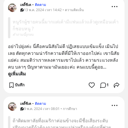
เลดี้ซีเค
•
ติดตาม
13 พ.ค. 2024 เวลา 14:42 • ความคิดเห็น
หนูรักผู้ชายคนนี้มากเเต่เค้ามีเเฟนเเล้วเเล้วดูเหมือนเค้า
ก็ชอบหนู ?
คำถามนี้ถูกลบ
อย่าไปยุ่งค่ะ นี่คือคนนิสัยไม่ดี ปฏิเสธแบบเข้มแข็ง เมินไป
เลย ตัดทุกความน่ารักความดีที่มีให้เราออกไปค่ะ เขานิสัย
แย่ค่ะ สมมติว่าเราหลงคารมเขาไปแล้ว ความระแวงหลัง
คบ บลาๆ ปัญหาตามมามันเยอะค่ะ คนแบบนี้ดูอย
... 
ดูเพิ่มเติม
บันทึก
1
เลดี้ซีเค
•
ติดตาม
9 พ.ค. 2024 เวลา 08:01 • การศึกษา
ถ้าติดมหาลัยที่อเมริกาค่อนข้างจะมีชื่อเสียงระดับ
ปริญญาตรีถ้าต้องการหาทุนเปล่าหรือองค์กรที่ช่วย