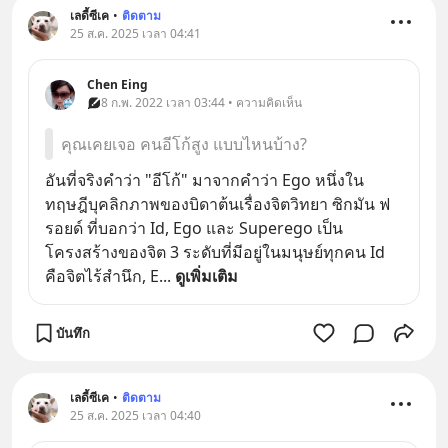
เลดี้ซีเค
•
ติดตาม
25 ส.ค. 2025 เวลา 04:41
Chen Eing
8 ก.พ. 2022 เวลา 03:44 • ความคิดเห็น
คุณเคยเจอ คนอีโก้สูง แบบไหนบ้าง?
อันที่จริงคำว่า "อีโก้" มาจากคำว่า Ego หนึ่งใน
ทฤษฎีบุคลิกภาพของบิดาต้นเรื่องจิตวิทยา ซิกมัน ฟ
รอยด์ ที่บอกว่า Id, Ego และ Superego เป็น
โครงสร้างของจิต 3 ระดับที่มีอยู่ในมนุษย์ทุกคน Id 
คือจิตไร้สำนึก, E
... 
ดูเพิ่มเติม
บันทึก
เลดี้ซีเค
•
ติดตาม
25 ส.ค. 2025 เวลา 04:40