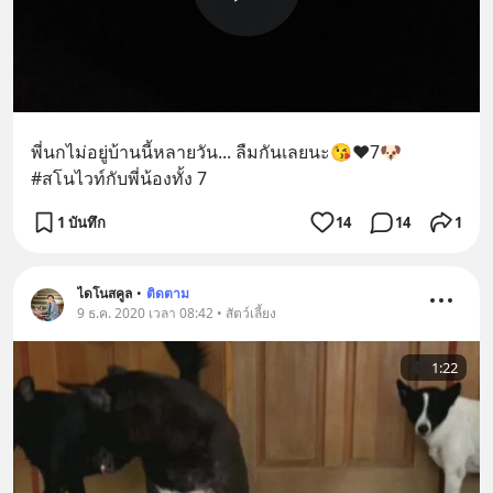
พี่นกไม่อยู่บ้านนี้หลายวัน... ลืมกันเลยนะ😘❤7🐶 
#สโนไวท์กับพี่น้องทั้ง 7
1 บันทึก
14
14
1
ไดโนสคูล
•
ติดตาม
9 ธ.ค. 2020 เวลา 08:42 • สัตว์เลี้ยง
1:22