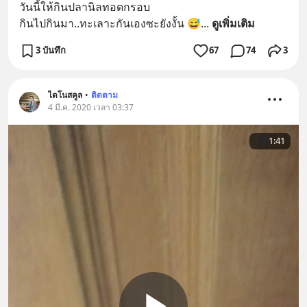
วันนี้ให้กินปลานิลทอดกรอบ 
กินไปกินมา..ทะเลาะกันเองซะยังงั้น 😅
... 
ดูเพิ่มเติม
3 บันทึก
67
74
3
ไดโนสคูล
•
ติดตาม
4 มี.ค. 2020 เวลา 03:37
1:41