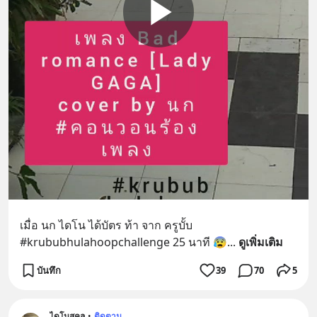
เมื่อ นก ไดโน ได้บัตร ท้า จาก ครูบั้บ
#krububhulahoopchallenge 25 นาที 😰
... 
ดูเพิ่มเติม
บันทึก
39
70
5
ไดโนสคูล
•
ติดตาม