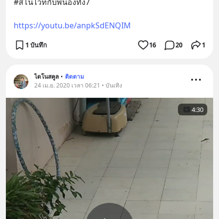
#สโนไวท์กับพี่น้องทั้ง7
https://youtu.be/anpkSdENQIM
1 บันทึก
16
20
1
ไดโนสคูล
•
ติดตาม
24 เม.ย. 2020 เวลา 06:21 • บันเทิง
4:30