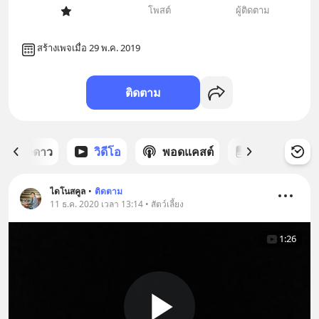
โพสต์
ผู้ติดตาม
สร้างเพจเมื่อ 29 พ.ค. 2019
ติดตาม
ต์ที่ได้ดาว
วิดีโอ
พอดแคสต์
ซีรีส์
ไดโนสคูล
•
ติดตาม
11 ธ.ค. 2020 เวลา 13:14 • สัตว์เลี้ยง
1:26