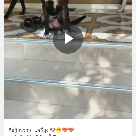
กี่ฮวู้ววววว  ...พรี่ถุง 🐶😁💖💖