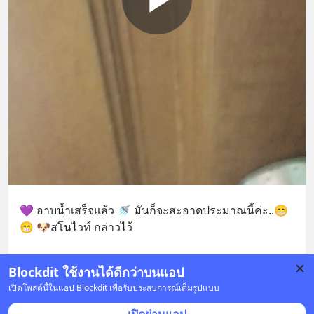
💜 อาบน้ำเสร็จแล้ว 🚿 มันก็จะสะอาดประมาณนี้ค่ะ..😁
😁 🐶สโนไวท์ กล่าวไว้
Blockdit ใช้งานได้ดีกว่าบนแอป
🐶พี่ถุงเงิน อาบก่อน
... 
ดูเพิ่มเติม
เปิดโพสต์นี้ในแอป Blockdit เพื่อรับประสบการณ์เต็มรูปแบบ
1 บันทึก
34
36
27