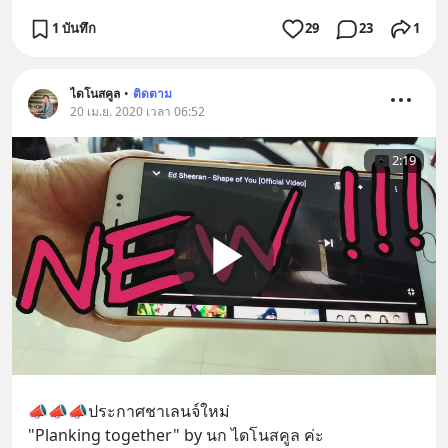
1 บันทึก
29
23
1
ไดโนสคูล
•
ติดตาม
20 เม.ย. 2020 เวลา 06:52
2:19
📣📣📣ประกาศชาเลนจ์ใหม่ 
"Planking together" by นก ไดโนสคูล ค่ะ