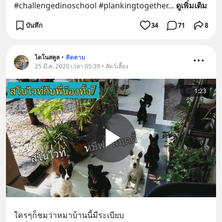
#challengedinoschool #plankingtogether
... 
ดูเพิ่มเติม
บันทึก
34
71
8
ไดโนสคูล
•
ติดตาม
25 มี.ค. 2020 เวลา 05:39 • สัตว์เลี้ยง
1:23
ใครๆก็ชมว่าหมาบ้านนี้มีระเบียบ 