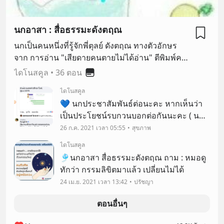
นกอาสา : สื่อธรรมะดังตฤณ
นกเป็นคนหนึ่งที่รู้จักพี่ตุลย์ ดังตฤณ ทางตัวอักษร
จาก การอ่าน "เสียดายคนตายไม่ได้อ่าน" ตีพิมพ์ครั้ง
ที่ 1 ผ่านไปเกือบ 20 ปี ได้มีโอกาสร่วมงานกับมูลนิธิ
ไดโนสคูล
•
36 ตอน
บูรณพุทธ ทางออนไลน์ แบบมิได้พบตัวกัน เพื่อเป้า
ไดโนสคูล
หมายเดียวกัน คือ เผยแพร่ธรรมะในพระพุทธศาสนา
💙 นกประชาสัมพันธ์ต่อนะคะ หากเห็นว่า
อาทิ ทำรูปประกอบ Qoute ถอดเสียงถามตอบ
เป็นประโยชน์รบกวนบอกต่อกันนะคะ ( นก
ธรรมะ บทบรรยายต่าง ๆ รวมถึงกิจกรรมอื่น ๆ ของ
เป็นเภสัชกรคนนึงในทีมจิตอาสามูลนิธิบูรณ
26 ก.ค. 2021 เวลา 05:55
สุขภาพ
มูลนิธิ "บูรณพุทธ" ธรรมะ เป็น เรื่องอยู่กับตัว กับใจ
พุทธ-พี่ตุลย์ ดังตฤณค่ะ) หากสงสัยว่าตัวเอง
เรา นกหวังว่าจะเป็นประโยชน์ต่อทุกท่านนะคะ 🎐
ไดโนสคูล
อาจติดโควิด หรือรู้แน่ว่าติดโควิดแล้ว ขอ
🎐นกอาสา สื่อธรรมะดังตฤณ ถาม : หมอดู
เชิญแอดไ
ทักว่า กรรมลิขิตมาแล้ว เปลี่ยนไม่ได้
24 เม.ย. 2021 เวลา 13:42
ปรัชญา
ตอนอื่นๆ