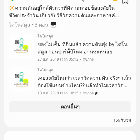
🔅ความดันอยู่ใกล้ตัวกว่าที่คิด นกตอบข้อสงสัยใน
ชีวิตประจำวัน เกี่ยวกับวิธีวัดความดันและอาหารค่ะ
💚
ไดโนสคูล
•
3 ตอน
ไดโนสคูล
ของไม่เค็ม ที่กินแล้ว ความดันพุ่ง by ไดโน
สคูล ก่อนปาร์ตี้ปีใหม่ อ่านซะหน่อย
27 ธ.ค. 2019 เวลา 05:12
สุขภาพ
ไดโนสคูล
เคยสงสัยไหมว่า เวลาวัดความดัน จริงๆ แล้ว
ต้องใช้แขนข้างไหน?? แล้วทำไมเวลาวัด
ความดันที่บ้านกับที่โรงพยาบาลถึงได้ความ
13 ก.ค. 2019 เวลา 10:15
สุขภาพ
ดันไม่เท่ากัน?? วันนี้ ไดโนสคูล จะมาคุยกัน
ตอนอื่นๆ
เรื่องนี้ค่ะ
156 รับชม