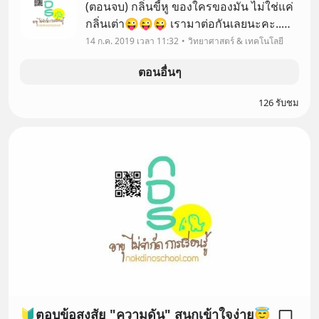
(ตอนจบ) กลิ่นขี้หู ของใครของมัน ไม่ใช่แค่
กลิ่นเต่า😜😜😜 เรามาต่อกันเลยนะคะ..
จากการเอาขี้หูของชายหนุ่มสุขภาพดีมา
14 ก.ค. 2019 เวลา 11:32
วิทยาศาสตร์ & เทคโนโลยี
วิจัย😎😎
ตอนอื่นๆ
126 รับชม
🔰ตอบข้อสงสัย "ความดัน" สนุกเข้าใจง่าย😇