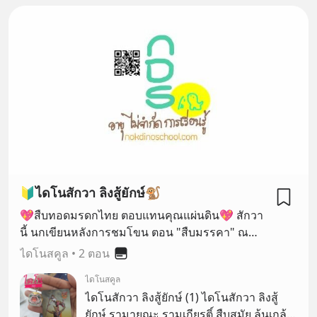
🔰ไดโนสักวา ลิงสู้ยักษ์🐒
💖สืบทอดมรดกไทย ตอบแทนคุณแผ่นดิน💖 สักวา
นี้ นกเขียนหลังการชมโขน ตอน "สืบมรรคา" ณ
ศูนย์วัฒนธรรมแห่งชาติ เมื่อ 1 ธันวาคม 2563 ค่ะ
ไดโนสคูล
•
2 ตอน
ไดโนสคูล
ไดโนสักวา ลิงสู้ยักษ์ (1) ไดโนสักวา ลิงสู้
ยักษ์ รามายณะ รามเกียรติ์ สืบสมัย ล้นเกล้า