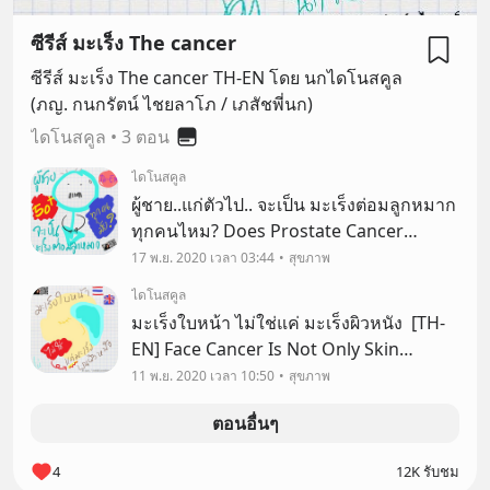
ซีรีส์ มะเร็ง The cancer
ซีรีส์ มะเร็ง The cancer TH-EN โดย นกไดโนสคูล
(ภญ. กนกรัตน์ ไชยลาโภ / เภสัชพี่นก)
ไดโนสคูล
•
3 ตอน
ไดโนสคูล
ผู้ชาย..แก่ตัวไป.. จะเป็น มะเร็งต่อมลูกหมาก
ทุกคนไหม? Does Prostate Cancer
Happen In All Male Seniors? เป็นอีกข่าว
17 พ.ย. 2020 เวลา 03:44
สุขภาพ
เศร้าที่ BCC ได้แจ้งเมื่อวาน (15 พ.ย.63) และ
ไดโนสคูล
ต้องร่วมแสดงความเสียใจกับครอบครัวของ
มะเร็งใบหน้า ไม่ใช่แค่ มะเร็งผิวหนัง [TH-
คุณ Ra
EN] Face Cancer Is Not Only Skin
Cancer โดย ภญ. กนกรัตน์ ไชยลาโภ (นก
11 พ.ย. 2020 เวลา 10:50
สุขภาพ
ไดโนสคูล) สวัสดีค่ะ วันนี้ท่านยังอยู่กับนกใน
ตอนอื่นๆ
concept โรคมะเร็ง สืบเนื่องจากตอนที่แล้ว
"ปริ
4
12K รับชม