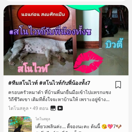
#ทีมสโนไวท์ #สโนไวท์กับพี่น้องทั้ง7
ครอบครัวหมาดำ ที่บ้านพี่นกยื่นมือเข้าไปแทรกแซง
วิถีชีวิตเขา เดิมทีตั้งใจจะหาบ้านให้ เพราะอยู่ข้าง
ทาง ไม่พ้นเป็นหมาจรจัด และอาจต้องตายตั้งแต่
ไดโนสคูล
•
49 ตอน
เล็กๆ แต่ก็เกิดเหตุพลิกผัน ทำให้พวกเราต้องเลี้ยงเอง
ไดโนสคูล
ทั้งที่ไม่คิดว่าจะเลี้ยงเป็นเรื่องราวแล้ว อย่างมากก็
เคี้ยวเพลินค่ะ... ตี้จองนะคะ ต้นนี้ 😘💖7🐶
สงเคราะห์กันไปเป็นครั้งคราว เพราะหลังจาก ปู่