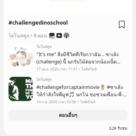
#challengedinoschool
ไดโนสคูล
•
8 ตอน
ไดโนสคูล
"It's me" สิ่งมีชีวิตที่เรียกว่าฉัน .. ซาเล้ง
(challenge) นี้ นกรับไม้ต่อจากน้องเนิ้ต
เจ้าของไอเดียเลยค่ะ😊 ☝น้องเนิ้ต เจ้าของ
17 เม.ย. 2020 เวลา 11:31
ไลฟ์สไตล์
challenge นี้ค่ะ
ไดโนสคูล
#challengeforcaptainmovie🌷 #ซาเล้ง
ให้กำลังใจพี่มูฟ🎵 นกโน่ ขอชวนเพื่อน-พี่-
น้อง ให้กำลังใจพี่มูฟกัปตันคนเก่ง... ด้วย
14 ก.ค. 2020 เวลา 02:56
ไลฟ์สไตล์
การ... เลือก 1 หรือ 2 หรือเหมา ๆ อย่างไรได้
ตอนอื่นๆ
หมด
3.2K รับชม