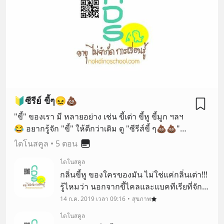
🔰ซีรีย์ ขี้ๆ😖💩
"ขี้" ของเรา มี หลายอย่าง เช่น ขี้เต่า ขี้หู ขี้มูก ฯลฯ
😂 อยากรู้จัก "ขี้" ให้ดีกว่าเดิม ดู "ซีรีส์ขี้ ๆ💩💩"
จากไดโนสคูลค่ะ 😘
ไดโนสคูล
•
5 ตอน
ไดโนสคูล
กลิ่นขี้หู ของใครของมัน ไม่ใช่แค่กลิ่นเต่า!!!
รู้ไหมว่า นอกจากขี้ไคลและแบคทีเรียที่จัก
แร้ จะทำให้มีกลิ่นเฉพาะตัวของแต่ละคน จน
14 ก.ค. 2019 เวลา 09:16
สุขภาพ
ต้องมีการทำโรลออนปรับกลิ่นเต่าให้หอม
ไดโนสคูล
ชื่นใจแล้ว