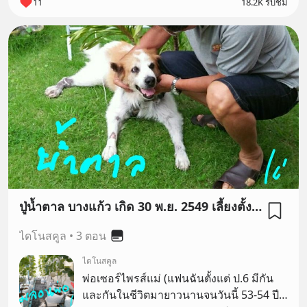
11
18.2K รับชม
ปู่น้ำตาล บางแก้ว เกิด 30 พ.ย. 2549 เลี้ยงตั้งแต่อายุ 1เดือน จากไปเมื่ออายุ 12 ปีกว่า 🐕 เขาเป็นสมาชิก ที่เปรียบหมือนหลานของคุณพ่อคุณแม่ เหมือนน้องชายคนเล็ก ที่ระยะหลังทำตัวเป็นดั่งญาติผู้ใหญ่ 🐶💕
ไดโนสคูล
•
3 ตอน
ไดโนสคูล
พ่อเซอร์ไพรส์แม่ (แฟนฉันตั้งแต่ ป.6 มีกัน
และกันในชีวิตมายาวนานจนวันนี้ 53-54 ปี