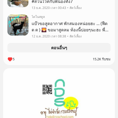
#สโนไวท์กับพี่น้องทั้ง7
น้ำตาล (บางแก้ว) บัดดี้ ตัวเล็ก ลูกหมี ฯลฯ ทยอยจาก
13 ธ.ค. 2020 เวลา 00:43
สัตว์เลี้ยง
กันไป โดยเฉพาะน้ำตาล ที่อยู่กันมาตั้งแต่ 1 เดือนถึง
12 ปีกว่า เป็นผู้ป่วยติดเตียงอยู่ปีนึง ... เราก็เศร้าเสียใจ
ไดโนสคูล
กันทั้งบ้าน 😢 ทีมสโนไวท์ ครอกนี้มี 9 ตัว 🐕 คือ 1.
แบ๊วขอสูดอากาศ พักสมองหน่อยฮะ ... (ฟืด
สโนไวท์ / ไวท์ 2. ถุงเงิน / พี่ถุง 3. สมุตตี้ / มุด มุดๆ 4.
ด ด ) 🌄 ขอมาสูดลม ห้องนี้บ่อยๆนะฮะ พี่นก
จุ๋งจิ่ว / จิ๋ว จิ๋วๆ 5. บิวตี้ / ตี้ๆ เจ๊ตี้ 6. แบ๊ว / แบ๊วๆ 7. หมี
😁🐶
12 ธ.ค. 2020 เวลา 08:38
สัตว์เลี้ยง
ฟู / ฟู พี่ฟู หมี Pooh 8. รถถัง / พี่ถัง (เสียแล้ว) 9. บิ้
กอาน / พี่บิ้ก (เสียแล้ว) อัลบั้มนี้ ยังรวมความประทับ
ตอนอื่นๆ
ใจอื่น ๆ จาก สุนัข แมว นก ควาย ฯลฯ ที่ผ่านเข้ามา
ในชีวิตเป็นระยะๆ ด้วยค่ะ ขอบคุณทุกท่านสำหรับ
5
15.2K รับชม
ความเอื้อเอ็นดู เมตตากรุณาที่มีให้สัตว์ต่างๆ ไม่เฉ
พาะเด็กๆ กลุ่มนี้นะคะ 🙏💕