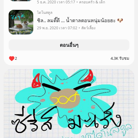
เลยวัยเกษียณมาหลายปีแล้วค่ะ) และพ่อยัง
5 ธ.ค. 2020 เวลา 05:17
ครอบครัว & เด็ก
เซอร์ไพรส์ลูกๆ ...ด้วยเมลอนญี่ปุ่น คิมูจี ที่ 3
ไดโนสคูล
เดือนออกที ต้องเพาะเมล็ดใหม่ ดูแล
ชิล.. ลมดี๊ดี ... น้ำตาลตอนหนุ่มน้อยฮะ 🐶
29 พ.ย. 2020 เวลา 07:02
สัตว์เลี้ยง
ตอนอื่นๆ
2
4.3K รับชม