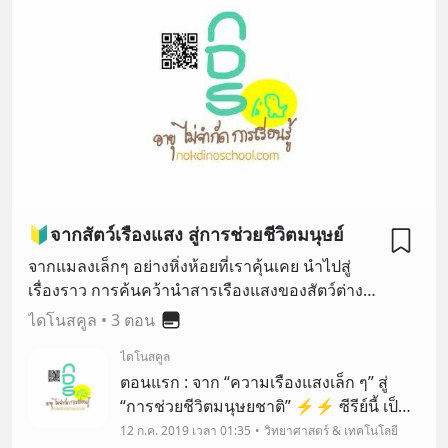
🔰จากสัตว์เรืองแสง สู่การช่วยชีวิตมนุษย์
จากแมลงเล็กๆ อย่างหิ่งห้อยที่เราคุ้นเคย นำไปสู่
เรื่องราว การค้นคว้านำสารเรืองแสงของสัตว์ต่างๆ
มาใช้ประโยชน์ทางการแพทย์และสุขภาพ 🐠💖
ไดโนสคูล
•
3 ตอน
ไดโนสคูล
ตอนแรก : จาก “ความเรืองแสงเล็ก ๆ” สู่
“การช่วยชีวิตมนุษยชาติ” ⚡⚡ ซีรีย์นี้ เป็น
แบบ 3 ตอนจบ นะคะ📣 ถ้าพูดถึงสัตว์ที่เรือง
12 ก.ค. 2019 เวลา 01:35
วิทยาศาสตร์ & เทคโนโลยี