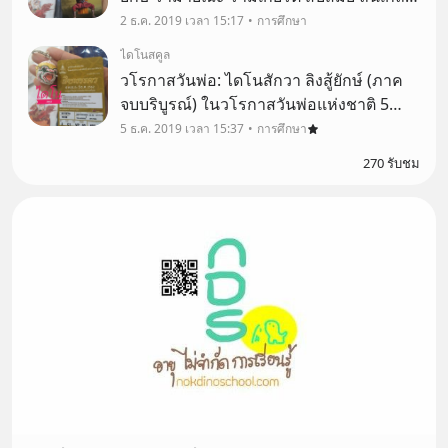
พระเลิศหล้า ทรงสานไว้ พระเจ้าตาก- พระ
2 ธ.ค. 2019 เวลา 15:17
การศึกษา
ยอดฟ้า การุณมา
ไดโนสคูล
วโรกาสวันพ่อ: ไดโนสักวา ลิงสู้ยักษ์ (ภาค
จบบริบูรณ์) ในวโรกาสวันพ่อแห่งชาติ 5
ธันวาคม พุทธศักราช 2562 ข้าพเจ้า ขอ
5 ธ.ค. 2019 เวลา 15:37
การศึกษา
น้อมถวายกำลังสติปัญญา แม้เพียงน้อยนิด
270 รับชม
แทบเศษธุลี เป็นพระราชกุศล แด่ พ่อหลวง
และบรรพบุรุษแห