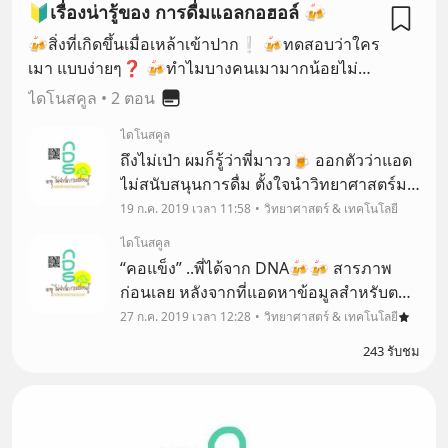
🔰เรื่องน่ารู้ของ การดื่มแอลกอฮอล์ 🍻
🍻สิ่งที่เกิดขึ้นเมื่อเหล้าเข้าปาก❕ 🍻ทดสอบว่าใคร
เมา แบบง่ายๆ❓ 🍻ทำไมบางคนเมามากน้อยไม่
เท่ากัน➰ 🔶มิใช่สนับสนุนการดื่มแอลกอฮอล์
ไดโนสคูล
•
2 ตอน
เป็นการนำข้อเท็จจริงทางวิทยาศาสตร์มาบอกเล่า
ไดโนสคูล
แบบไม่เครียดเข้าใจง่ายค่ะ🔶
ถึงไม่เป่า ผมก็รู้ว่าพี่มาวว🍺 ออกตัวว่าแอด
ไม่สนับสนุนการดื่ม ตั้งใจนำวิทยาศาสตร์มา
เล่าเป็นสาระสนุก ลองพิสูจน์หรือศึกษากัน
19 ก.ค. 2019 เวลา 11:58
วิทยาศาสตร์ & เทคโนโลยี
เพิ่มเติมได้นะคะ😃
ไดโนสคูล
“คอแข็ง” ..พี่ได้จาก DNA🍻🍻 สารภาพ
ก่อนเลย หลังจากที่แอดหาข้อมูลสำหรับตอน
“ถึงไม่เป่า ผมก็รู้ว่าพี่มาวว”😜
27 ก.ค. 2019 เวลา 12:28
วิทยาศาสตร์ & เทคโนโลยี
243 รับชม