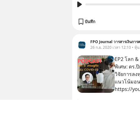
บันทึก
FPO Journal วารสารเงินการค
26 ก.ย. 2020 เวลา 12:10 • หุ้
EP2 โลก & เศร
พิเศษ: ดร.ปิยศักดิ์ มานะสันต์ ผู้อ
วิจัยการลงทุน สายงานวิจัย บล.ไทยพาณิชย์ (
แนวโน้มอ
https://y
1 บันทึก
FPO Journal วารสารเงินการค