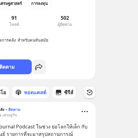
เศรษฐศาสตร์
การลงทุน
91
502
โพสต์
ผู้ติดตาม
จการคลัง  สำหรับคนทันสมัย
ติดตาม
ดีโอ
พอดแคสต์
ซีรีส์
ลัง
•
ติดตาม
 & เศรษฐกิจ
ournal Podcast ในช่วง ย่อโลกให้เล็ก กับ
วพันธ์ รายการที่จะมาสรุปสถานการณ์