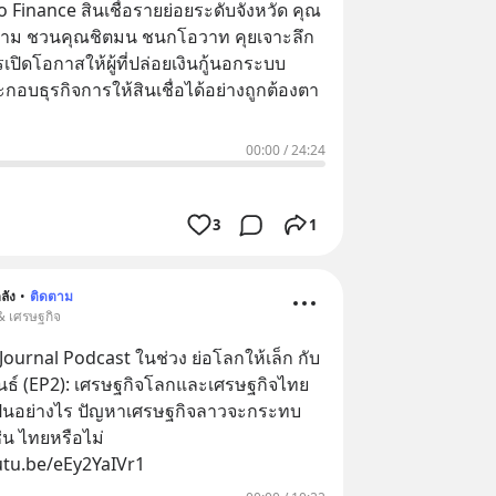
 Finance สินเชื่อรายย่อยระดับจังหวัด คุณ
งาม ชวนคุณชิตมน ชนกโอวาท คุยเจาะลึก
ารเปิดโอกาสให้ผู้ที่ปล่อยเงินกู้นอกระบบ
อบธุรกิจการให้สินเชื่อได้อย่างถูกต้องตา
00:00
/
24:24
3
1
ลัง
•
ติดตาม
 & เศรษฐกิจ
Journal Podcast ในช่วง ย่อโลกให้เล็ก กับ
วพันธ์ (EP2): เศรษฐกิจโลกและเศรษฐกิจไทย
เป็นอย่างไร ปัญหาเศรษฐกิจลาวจะกระทบ
ช่น ไทยหรือไม่
utu.be/eEy2YaIVr1