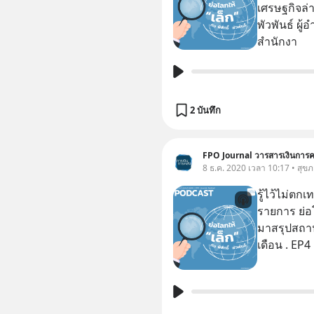
เศรษฐกิจล่า
พัวพันธ์ ผ
สำนักงา
2 บันทึก
FPO Journal วารสารเงินการค
8 ธ.ค. 2020 เวลา 10:17 • สุข
รู้ไว้ไม่ตกเทรนด์ . วารสารการเงินก
รายการ ย่อโ
มาสรุปสถาน
เดือน 