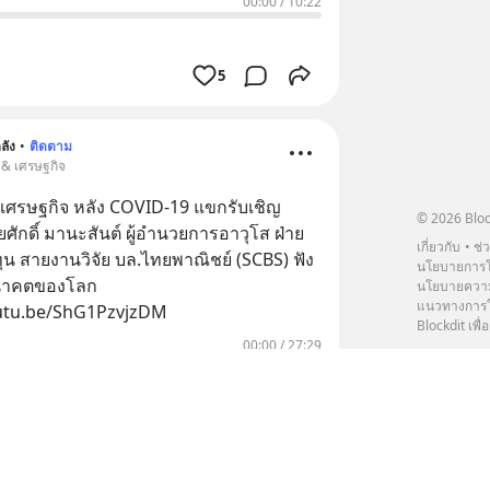
00:00
/
10:22
5
ลัง
•
ติดตาม
น & เศรษฐกิจ
ษฐกิจ หลัง COVID-19 แขกรับเชิญ
© 2026 Bloc
ำนวยการอาวุโส ฝ่าย
เกี่ยวกับ
ช่
SCBS) ฟัง
นโยบายการโ
นาคตของโลก
นโยบายความ
แนวทางการใช
outu.be/ShG1PzvjzDM
Blockdit เพื่อ
00:00
/
27:29
5
1
ลัง
•
ติดตาม