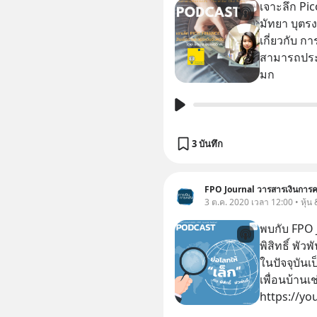
เจาะลึก Pico
มัทยา บุตร
เกี่ยวกับ ก
สามารถประก
มก
3 บันทึก
FPO Journal วารสารเงินการค
3 ต.ค. 2020 เวลา 12:00 • หุ้น
พบกับ FPO 
พิสิทธิ์ พั
ในปัจจุบัน
เพื่อนบ้านเ
https://yo