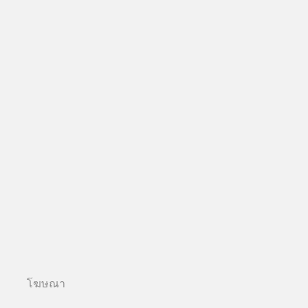
โฆษณา