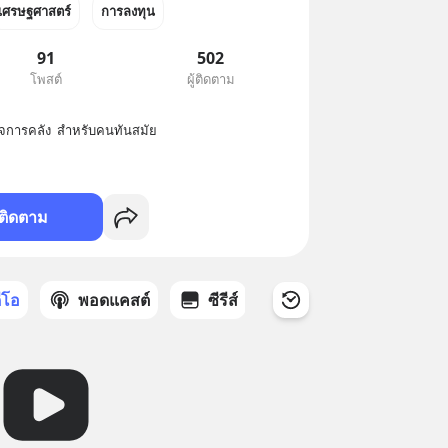
เศรษฐศาสตร์
การลงทุน
91
502
โพสต์
ผู้ติดตาม
จการคลัง  สำหรับคนทันสมัย
ติดตาม
ดีโอ
พอดแคสต์
ซีรีส์