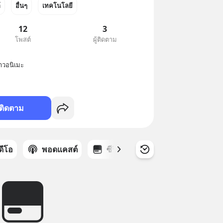
์
อื่นๆ
เทคโนโลยี
12
3
โพสต์
ผู้ติดตาม
าวอนิเมะ
ติดตาม
ิดีโอ
พอดแคสต์
ซีรีส์