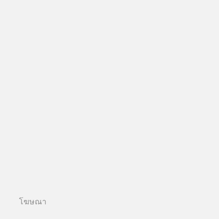
โฆษณา