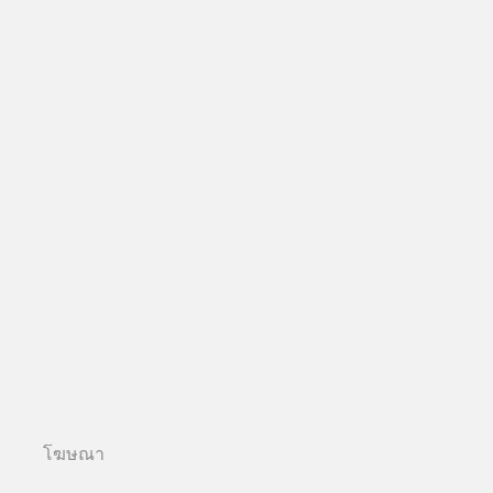
โฆษณา