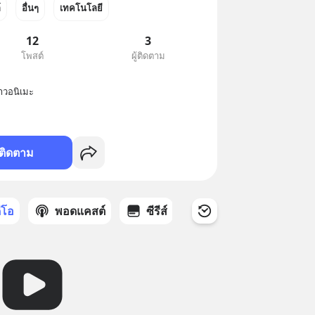
์
อื่นๆ
เทคโนโลยี
12
3
โพสต์
ผู้ติดตาม
าวอนิเมะ
ติดตาม
ดีโอ
พอดแคสต์
ซีรีส์