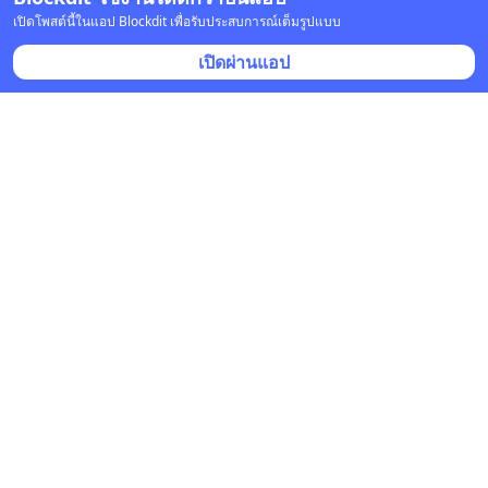
เปิดโพสต์นี้ในแอป Blockdit เพื่อรับประสบการณ์เต็มรูปแบบ
เปิดผ่านแอป
หมอชาวบ้าน
•
ติดตาม
4 เม.ย. 2021 เวลา 05:42
หมอชาวบ้าน
3 เม.ย. 2021 เวลา 02:26 • สุขภาพ
กำเนิด "หมอชาวบ้าน"
ประมาณ พ.ศ.2521 บุคลากรทางการแพทย์และ
สาธารณสุขกลุ่มหนึ่ง มีอาจารย์หมอเสม (ศ.นพ.เสม 
พริ้งพวงแก้ว) อาจารย์หมอสุรเกียรติ
... 
ดูเพิ่มเติม