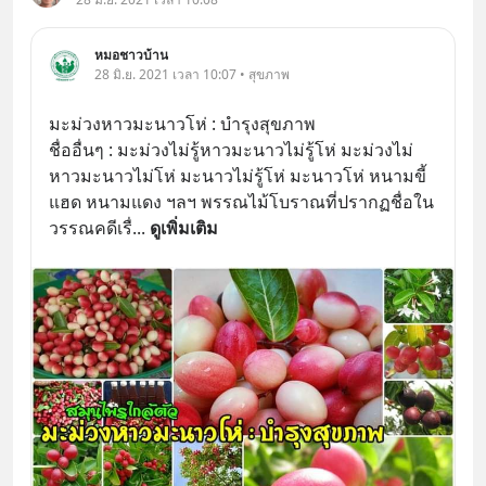
หมอชาวบ้าน
28 มิ.ย. 2021 เวลา 10:07 • สุขภาพ
มะม่วงหาวมะนาวโห่ : บำรุงสุขภาพ
ชื่ออื่นๆ : มะม่วงไม่รู้หาวมะนาวไม่รู้โห่ มะม่วงไม่
หาวมะนาวไม่โห่ มะนาวไม่รู้โห่ มะนาวโห่ หนามขี้
แฮด หนามแดง ฯลฯ พรรณไม้โบราณที่ปรากฏชื่อใน
วรรณคดีเรื่
... 
ดูเพิ่มเติม