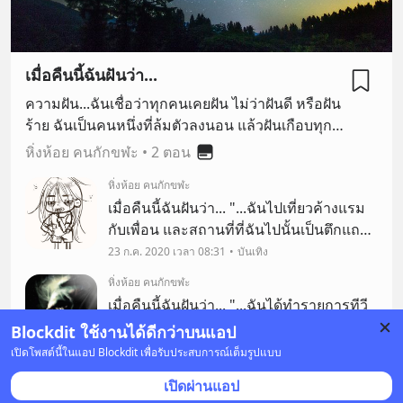
เมื่อคืนนี้ฉันฝันว่า...
ความฝัน...ฉันเชื่อว่าทุกคนเคยฝัน ไม่ว่าฝันดี หรือฝัน
ร้าย ฉันเป็นคนหนึ่งที่ล้มตัวลงนอน แล้วฝันเกือบทุก
คืน แต่บางครั้ง เหตุการณ์ในชีวิตประจำวัน ก็เหมือน
หิ่งห้อย คนกักขฬะ
•
2 ตอน
มันเคยเกิดขึ้นแล้วในความฝัน หรือมันเป็นเดจาวู
หิ่งห้อย คนกักขฬะ
แล้วฉันจำมันไม่ได้เอง ด้วยเหตุนี้ฉันจึงเริ่มบันทึก
เมื่อคืนนี้ฉันฝันว่า... "...ฉันไปเที่ยวค้างแรม
ความฝันของฉัน เผื่อว่า มันจะเกิดซ้ำรอยขึ้นมา และ
กับเพื่อน และสถานที่ที่ฉันไปนั้นเป็นตึกแถว
ณ วันนี้ ฉันก็อยากแบ่งปันความฝันของฉันให้กับทุก
สร้างใหม่ 2 ข้างทาง (มาทำไม เที่ยวที่
23 ก.ค. 2020 เวลา 08:31
บันเทิง
คน... หลับฝันดี...ราตรีสวัสดิ์ หิ่งห้อย คนกักขฬะ
ตึกแถว) และที่ฉันต้องไปพักเนี่ย เป็นตึกหลัง
หิ่งห้อย คนกักขฬะ
ที่อยู่ด้านในสุด
เมื่อคืนนี้ฉันฝันว่า... "...ฉันได้ทำรายการทีวี
(อะไรสักอย่าง) และดารารับเชิญที่มาร่วม
Blockdit ใช้งานได้ดีกว่าบนแอป
รายการของฉันคือ พี่เอ็ม สุรศักดิ์ วงษ์ไทย
24 ก.ค. 2020 เวลา 12:54
บันเทิง
เปิดโพสต์นี้ในแอป Blockdit เพื่อรับประสบการณ์เต็มรูปแบบ
และพี่ทีน ศราวุฒิ (มั้ง ถ้าทำไม่ผิด) ซึ่งใน
2
376 รับชม
เปิดผ่านแอป
ความรู้สึกของฉัน พี่ทั้ง 2 คนม