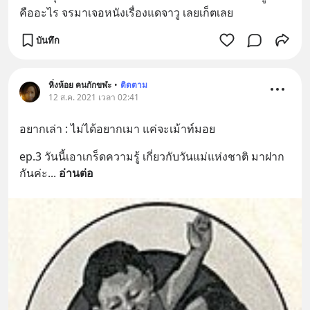
คืออะไร จรมาเจอหนังเรื่องแดจาวู เลยเก็ตเลย
บันทึก
หิ่งห้อย คนกักขฬะ
•
ติดตาม
12 ส.ค. 2021 เวลา 02:41
อยากเล่า : ไม่ได้อยากเมา แค่จะเม้าท์มอย
ep.3 วันนี้เอาเกร็ดความรู้ เกี่ยวกับวันแม่แห่งชาติ มาฝาก
กันค่ะ
... 
อ่านต่อ