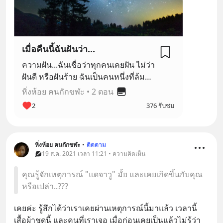
เมื่อคืนนี้ฉันฝันว่า...
ความฝัน...ฉันเชื่อว่าทุกคนเคยฝัน ไม่ว่า
ฝันดี หรือฝันร้าย ฉันเป็นคนหนึ่งที่ล้มตัว
ลงนอน แล้วฝันเกือบทุกคืน แต่บางครั้ง
หิ่งห้อย คนกักขฬะ
•
2 ตอน
เหตุการณ์ในชีวิตประจำวัน ก็เหมือนมัน
2
376 รับชม
เคยเกิดขึ้นแล้วในความฝัน หรือมันเป็น
เดจาวู แล้วฉันจำมันไม่ได้เอง ด้วยเหตุนี้
ฉันจึงเริ่มบันทึกความฝันของฉัน เผื่อว่า
หิ่งห้อย คนกักขฬะ
•
ติดตาม
มันจะเกิดซ้ำรอยขึ้นมา และ ณ วันนี้ ฉัน
19 ส.ค. 2021 เวลา 11:21 • ความคิดเห็น
ก็อยากแบ่งปันความฝันของฉันให้กับทุก
คน... หลับฝันดี...ราตรีสวัสดิ์ หิ่งห้อย คน
คุณรู้จักเหตุการณ์ "แดจาวู" มั้ย และเคยเกิดขึ้นกับคุณ
กักขฬะ
หรือเปล่า..???
เคยค่ะ รู้สึกได้ว่าเราเคยผ่านเหตุการณ์นี้มาแล้ว เวลานี้ 
เสื้อผ้าชุดนี้ และคนที่เราเจอ เมื่อก่อนเคยเป็นแล้วไม่รู้ว่า