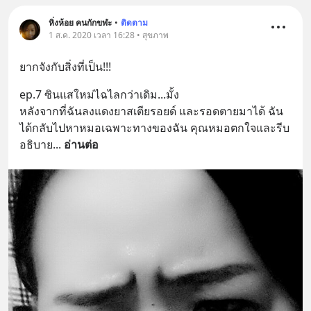
หิ่งห้อย คนกักขฬะ
•
ติดตาม
1 ส.ค. 2020 เวลา 16:28 • สุขภาพ
ยากจังกับสิ่งที่เป็น!!!
ep.7 ซินแสใหม่ไฉไลกว่าเดิม...มั้ง
หลังจากที่ฉันลงแดงยาสเตียรอยด์ และรอดตายมาได้ ฉัน
ได้กลับไปหาหมอเฉพาะทางของฉัน คุณหมอตกใจและรีบ
อธิบาย
... 
อ่านต่อ