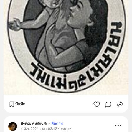
บันทึก
หิ่งห้อย คนกักขฬะ
•
ติดตาม
4 มิ.ย. 2021 เวลา 08:12 • สุขภาพ