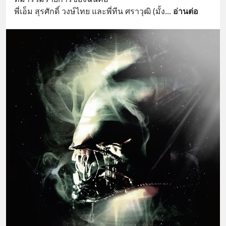
พี่เอ็ม สุรศักดิ์ วงษ์ไทย และพี่ทีน ศราวุฒิ (มั้ง
... 
อ่านต่อ