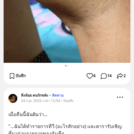
บันทึก
6
14
2
หิ่งห้อย คนกักขฬะ
•
ติดตาม
24 ก.ค. 2020 เวลา 12:54 • บันเทิง
เมื่อคืนนี้ฉันฝันว่า...
"...ฉันได้ทำรายการทีวี (อะไรสักอย่าง) และดารารับเชิญ
ที่มาร่วมรายการของฉันคือ