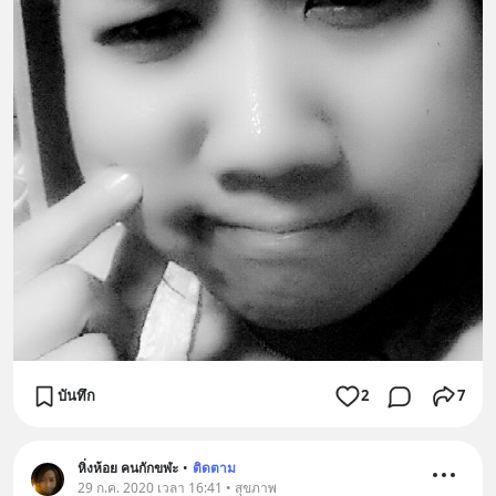
บันทึก
2
7
หิ่งห้อย คนกักขฬะ
•
ติดตาม
29 ก.ค. 2020 เวลา 16:41 • สุขภาพ