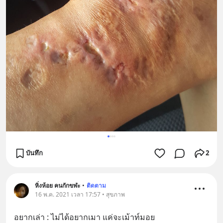
บันทึก
2
หิ่งห้อย คนกักขฬะ
•
ติดตาม
16 พ.ค. 2021 เวลา 17:57 • สุขภาพ
อยากเล่า : ไม่ได้อยากเมา แค่จะเม้าท์มอย