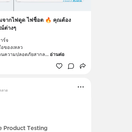
รมจากไฟดูด ไฟช็อต 🔥 คุณต้อง
ณ์ต่างๆ
าร์จ
รือของเหลว
รฐานความปลอดภัยสากล
... 
อ่านต่อ
รตลาด