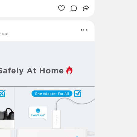
รตลาด