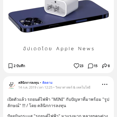
2 บันทึก
23
15
8
คลินิกการลงทุน
•
ติดตาม
14 ก.ค. 2019 เวลา 12:25 • วิทยาศาสตร์ & เทคโนโลยี
เปิดตัวแล้ว รถยนต์ไฟฟ้า "MINI" กับปัญหาที่มาพร้อม "รูป
ลักษณ์" !!! / โดย คลินิกการลงทุน
ปัจจุบันกระแส "รถยนต์ไฟฟ้า" มาแรงมาก หลายๆคนต่าง