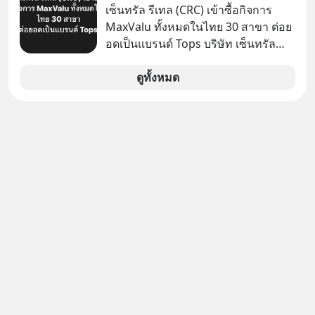
เดือนก่อนและอยากดูมาก ด้วยเพราะว่า
เซ็นทรัล รีเทล (CRC) เข้าซื้อกิจการ
อากงก็มาจากเมืองจีน ป๊าก็พูดแต้จิ๋วได้
MaxValu ทั้งหมดในไทย 30 สาขา ต่อย
มีเรื่องราวมีความผูกพันที่ได้ยินตั้งแต่
อดเป็นแบรนด์ Tops บริษัท เซ็นทรัล
เด็ก
รีเทล คอร์ปอเรชั่น จำกัด (มหาชน) หรือ
CRC แจ้งตลาดหลักทรัพย์ฯ ว่า บริษัท
ดูทั้งหมด
เซ็นทรัล ฟู้ด รีเทล จำกัด (CFR) ซึ่งเป็น
บริษัทย่อยที่ CRC ถือหุ้นทั้งทางตรงและ
ทางอ้อม 100%