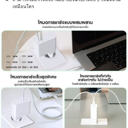
#บ้านล้นตลาด #เศรษฐกิจไทย
เหมือนใคร
#EICAround #SCBThailand
สามารถดูคลิปท