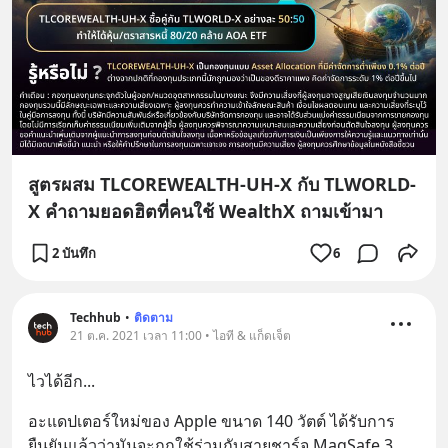
สูตรผสม TLCOREWEALTH-UH-X กับ TLWORLD-
X คำถามยอดฮิตที่คนใช้ WealthX ถามเข้ามา
2 บันทึก
6
Techhub
•
ติดตาม
21 ต.ค. 2021 เวลา 11:00 • ไอที & แก็ดเจ็ต
ไวได้อีก...
อะแดปเตอร์ใหม่ของ Apple ขนาด 140 วัตต์ ได้รับการ
ยืนยันแล้วว่ามันจะถูกใช้ร่วมกับสายชาร์จ MagSafe 3 