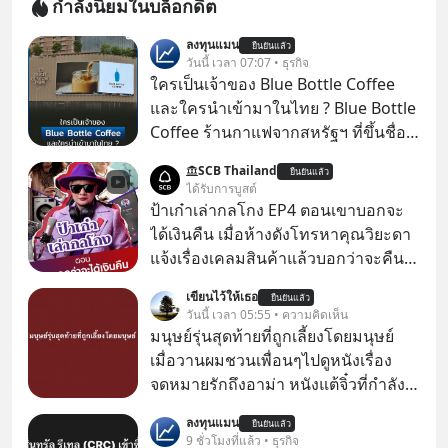
กำลังนิยมในบล็อกดิต
ลงทุนแมน
ยืนยันแล้ว
วันนี้ เวลา 07:07 • ธุรกิจ
ใครเป็นเจ้าของ Blue Bottle Coffee
และใครนำเข้ามาในไทย ? Blue Bottle
Coffee ร้านกาแฟจากสหรัฐฯ ที่ขึ้นชื่อ
เรื่องความพิถีพิถัน กำลังจะเปิดสาขา
SCB Thailand
ยืนยันแล้ว
แรกในประเทศไทย ที่ Central Park
ได้รับการบูสต์
ป้าเก๋าเล่ากลโกง EP4 ตอนเขาบอกจะ
ได้เงินคืน เมื่อห้างดังโทรหาคุณวิยะดา
แจ้งเรื่องเคลมสินค้าแล้วบอกว่าจะคืน
เงิน คุณวิยะดาจะได้เงินจริง หรือเป็น
เขียนไว้ให้เธอ
ยืนยันแล้ว
เรื่องจ้อจี้ หาคำตอบได้ที่ “ป้าเก๋าเล่ากล
วันนี้ เวลา 05:55 • ความคิดเห็น
โกง” EP4 ตอน “เขาบอกว่าจะได้เงิน
มนุษย์รุ่นสุดท้ายที่ถูกเลี้ยงโดยมนุษย์
คืน” #ป้าเก๋าเล่ากลโกง #แก้เกมกลโกง
เมื่อวานผมชวนเพื่อนๆไปดูหนังเรื่อง
#อยู่อย่างยั่งยืน #Cybersecurity #เตือน
จดหมายรักถึงอาม่า หนังแต้จิ๋วที่กำลัง
ภัยออนไลน์
โด่งดังทั่วโลกอยู่ในตอนนี้ เหตุเกิดจาก
ลงทุนแมน
ยืนยันแล้ว
ป๊าผมเห็นโปสเตอร์หนังเรื่องนี้หลาย
9 ชั่วโมงที่แล้ว • ธุรกิจ