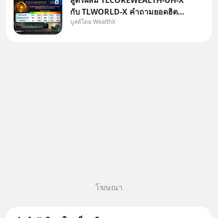
สูตรผสม TLCOREWEALTH-UH-X
กับ TLWORLD-X คำถามยอดฮิตที่
บูสต์โดย WealthX
คนใช้ WealthX ถามเข้ามา
โฆษณา