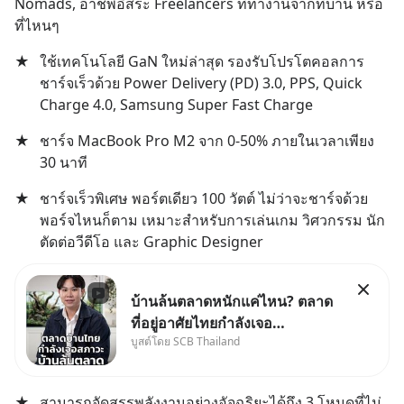
Nomads, อาชีพอิสระ Freelancers ที่ทำงานจากที่บ้าน หรือ
ที่ไหนๆ
★
ใช้เทคโนโลยี GaN ใหม่ล่าสุด รองรับโปรโตคอลการ
ชาร์จเร็วด้วย Power Delivery (PD) 3.0, PPS, Quick 
Charge 4.0, Samsung Super Fast Charge
★
ชาร์จ MacBook Pro M2 จาก 0-50% ภายในเวลาเพียง 
30 นาที
★
ชาร์จเร็วพิเศษ พอร์ตเดียว 100 วัตต์ ไม่ว่าจะชาร์จด้วย
พอร์จไหนก็ตาม เหมาะสำหรับการเล่นเกม วิศวกรรม นัก
ตัดต่อวีดีโอ และ Graphic Designer
บ้านล้นตลาดหนักแค่ไหน? ตลาด
ที่อยู่อาศัยไทยกำลังเจอ
บูสต์โดย SCB Thailand
Oversupply หนักกว่าที่คิด และ
ปัญหานี้อาจไม่ได้จบแค่เรื่อง
เศรษฐกิจ #SCBEIC #อสังหา
★
สามารถจัดสรรพลังงานอย่างอัจฉริยะได้ถึง 3 โหมดที่ไม่