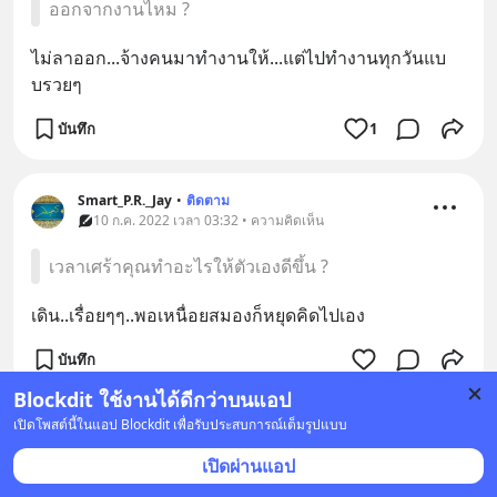
ออกจากงานไหม ?
ไม่ลาออก...จ้างคนมาทำงานให้...แต่ไปทำงานทุกวันแบ
บรวยๆ
บันทึก
1
Smart_P.R._Jay
•
ติดตาม
10 ก.ค. 2022 เวลา 03:32 • ความคิดเห็น
เวลาเศร้าคุณทำอะไรให้ตัวเองดีขึ้น ?
เดิน..เรื่อยๆๆ..พอเหนื่อยสมองก็หยุดคิดไปเอง
บันทึก
Blockdit ใช้งานได้ดีกว่าบนแอป
เปิดโพสต์นี้ในแอป Blockdit เพื่อรับประสบการณ์เต็มรูปแบบ
เปิดผ่านแอป