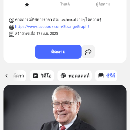
โพสต์
ผู้ติดตาม
คาดการณ์ทิศทางราคา ด้วย technical ง่ายๆ ได้ความรูั
https://www.facebook.com/StrangeGraph?
สร้างเพจเมื่อ 17 เม.ย. 2025
ติดตาม
สต์ที่ได้ดาว
วิดีโอ
พอดแคสต์
ซีรีส์