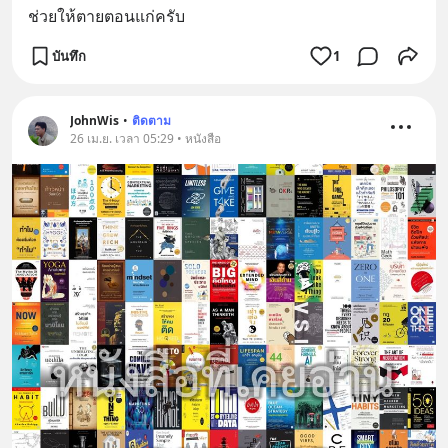
ช่วยให้ตายตอนแก่ครับ
บันทึก
1
JohnWis
•
ติดตาม
26 เม.ย. เวลา 05:29 • หนังสือ