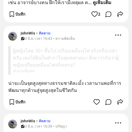
เช่น อาจารย์บางคน ฝึกให้เรามีเหตุผล ค
... 
ดูเพิ่มเติม
บันทึก
2
JohnWis
•
ติดตาม
3 มิ.ย. เวลา 16:43 • ความคิดเห็น
ผู้หญิงโสด 35+ ขึ้นไป เปรียบเหมือนไฟ จริงหรือเปล่า
ครับ เคยได้ยินในตำราในพุทธศาสนา ที่เขาว่ากันว่าผู้
หญิงเปรียบเหมือนไฟจริงเหรอ?
คำถามนี้ถูกลบ
น่าจะเป็นจุดสูงสุดทางธรรมชาติละมั้ง เวลานานพอที่การ
พัฒนาทุกด้านสู่จุดสูงสุดในชีวิตกัน
บันทึก
JohnWis
•
ติดตาม
3 มิ.ย. เวลา 16:39 • ปรัชญา