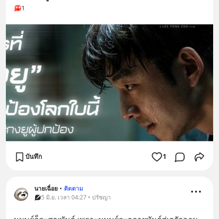
1
บันทึก
1
นายเฉื่อย
•
ติดตาม
5 มิ.ย. เวลา 04:27 • ปรัชญา