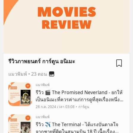
รีวิวภาพยนตร์ การ์ตูน อนิเมะ
แมวพิมพ์
•
23 ตอน
แมวพิมพ์
รีวิว 🎬 The Promised Neverland - ยกให้
เป็นอนิเมะที่ควรค่าแก่การดูที่สุดเรื่องหนึ่ง
เนื้อเรื่อง ⭐⭐⭐⭐⭐ บทพูด
28 ก.ค. 2024 เวลา 03:08
การ์ตูน
⭐⭐⭐⭐⭐ ตัวละคร ⭐⭐⭐⭐⭐ น่า
แมวพิมพ์
ติดตาม ⭐⭐⭐⭐⭐
รีวิว ✈️ The Terminal - ได้แรงบันดาลใจ
จากชายที่ติดในสนามบิน 18 ปี เนื้อเรื่อง