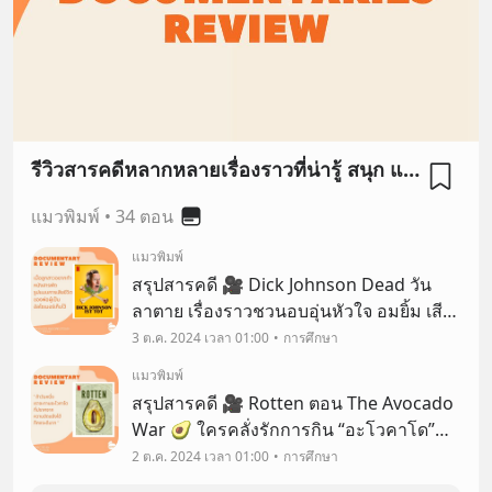
รีวิวสารคดีหลากหลายเรื่องราวที่น่ารู้ สนุก และน่าสนใจ
แมวพิมพ์
•
34 ตอน
แมวพิมพ์
สรุปสารคดี 🎥 Dick Johnson Dead วัน
ลาตาย เรื่องราวชวนอบอุ่นหัวใจ อมยิ้ม เสีย
น้ำตา ซาบซึ้ง และเห็นคุณค่าของชีวิตมาก
3 ต.ค. 2024 เวลา 01:00
การศึกษา
ขึ้น ของครอบครัวจอห์นสัน ที่มีคุณพ่อป่วย
แมวพิมพ์
เป็นโรคอัลไซเมอร์
สรุปสารคดี 🎥 Rotten ตอน The Avocado
War 🥑 ใครคลั่งรักการกิน “อะโวคาโด”
บ้าง? ยกมือขึ้น ไม่น่าเชื่อว่าผลไม้ที่สีสันสวย
2 ต.ค. 2024 เวลา 01:00
การศึกษา
สดใส ชวนให้เจริญอาหาร กลับมีเบื้องหลังที่