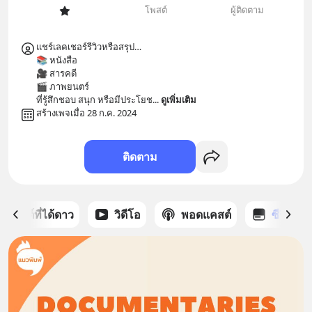
โพสต์
ผู้ติดตาม
แชร์เลคเชอร์รีวิวหรือสรุป…

📚 หนังสือ 

🎥 สารคดี

🎬 ภาพยนตร์

ที่รู้สึกชอบ สนุก หรือมีประโยช
... 
ดูเพิ่มเติม
สร้างเพจเมื่อ 28 ก.ค. 2024
ติดตาม
โพสต์ที่ได้ดาว
วิดีโอ
พอดแคสต์
ซีรีส์