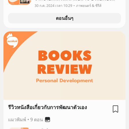
⭐⭐⭐⭐⭐ บทพูด ⭐⭐⭐⭐⭐ ตัว
30 ก.ค. 2024 เวลา 10:29
ภาพยนตร์ & ซีรีส์
ละคร ⭐⭐⭐⭐⭐ น่าติดตาม
ตอนอื่นๆ
⭐⭐⭐⭐⭐
รีวิวหนังสือเกี่ยวกับการพัฒนาตัวเอง
แมวพิมพ์
•
9 ตอน