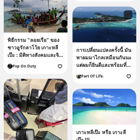
พิธีกรรม "ลอยเรือ" ของ
ชาวอูรักลาโว้ย เกาะหลี
การเปลี่ยนแปลงครั้งนี้ มัน
เป๊ะ : มิติทางสังคมและจิต
พาผมมาไกลเหมือนกันนะ
วิญญาณ
แต่ผมก็ยินดีและพร้อมที่จะ
Pop On Duty
เดินทางไปกับมัน
Part Of Life.
เกาะหลีเป๊ะ หรือ เกาะลี
เป๊ะ !!!