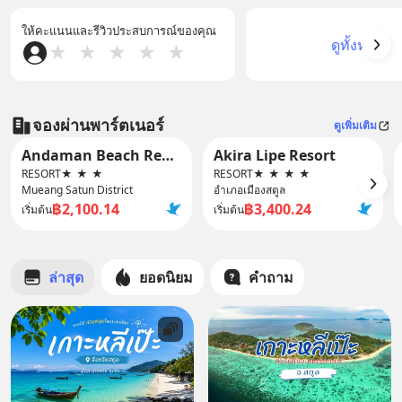
ให้คะแนนและรีวิวประสบการณ์ของคุณ
ดูทั้งหมด
★
★
★
★
★
จองผ่านพาร์ตเนอร์
ดูเพิ่มเติม
Andaman Beach Resort by Zodiac
Akira Lipe Resort
RESORT
★
★
★
RESORT
★
★
★
★
Mueang Satun District
อำเภอเมืองสตูล
฿2,100.14
฿3,400.24
เริ่มต้น
เริ่มต้น
ล่าสุด
ยอดนิยม
คำถาม