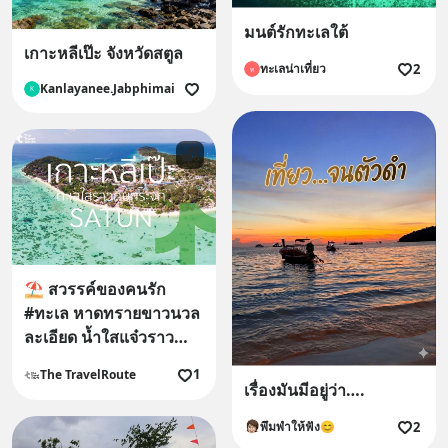
มนต์รักทะเลใต้
เกาะหลีเป๊ะ จังหวัดสตูล
2
ทะเลน่าเที่ยว
ท
Kanlayanee.Jabphimai
K
⛱️ สวรรค์ของคนรัก
#ทะเล หาดทรายขาวนวล
ละเอียด น้ำใสแจ๋วราว
ภาพวาด คงหนีไม่พ้น
1
The TravelRoute
#เกาะหลีเป๊ะ #สตูล 💙
เรื่องมันมีอยู่ว่า….
2
พึมพำให้ฟัง😊