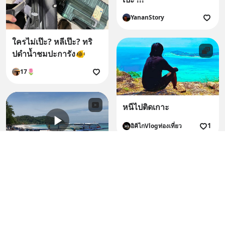
YananStory
ใครไม่เป๊ะ? หลีเป๊ะ? ทริ
ปดำน้ำชมปะการัง🐠
17🌷
หนีไปติดเกาะ
1
อิคิไกVlogท่องเที่ยว
รีวิวเที่ยวเกาะกลาง
อันดามันในฤดูมรสุม (
แบบจุกๆ ) 😂🤭
9
หนอนน้อยซ์เจ้าปัญหา 🌈💕🧭