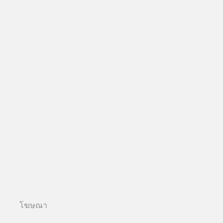
โฆษณา