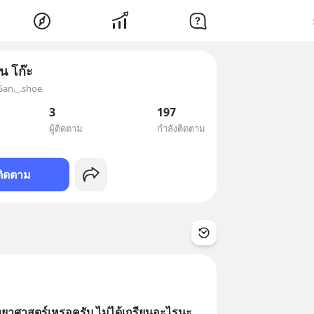
าน โก๊ะ
5an._.shoe
3
197
ผู้ติดตาม
กำลังติดตาม
ติดตาม
ยาศาสตร์เหรอครับ ไม่ได้เกรียนอะไรนะ