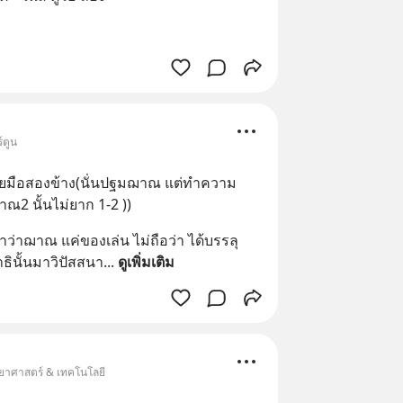
์ตูน
้วยมือสองข้าง(นั่นปฐมฌาณ แต่ทำความ
าณ2 นั้นไม่ยาก 1-2 ))
ำว่าฌาณ แค่ของเล่น ไม่ถือว่า ได้บรรลุ
ินั้นมาวิปัสสนา
... 
ดูเพิ่มเติม
ิทยาศาสตร์ & เทคโนโลยี