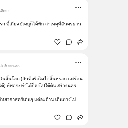
รศึกษา
้เกียจ ยังงกูก็ได้พัก สาเหตุที่อันตรธาน 
ิลปะ & ออกแบบ
นสิ้นโลก (อันที่จริงไม่ได้สิ้นหรอก แค่ร้อน
้) ที่พอจะทำได้ก็ลงไปใต้ดิน สร้างนคร