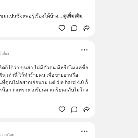
่าแชมแปนซีจะพอรู้เรื่องได้บ้าง
... 
ดูเพิ่มเติม
เลี้ยง
็ได้ว่า ขุนส่า ไม่มีตัวตน มีหรือไม่แค่ชื่อ 
่น เด๋วนี้ ไว้ทำร้ายคน เพื่อขายยาหรือ
นที่คุณไม่อยากเอ่ยนาม แต่ die hard 4.0 ก็
เหนือกว่าเพราะ เกรียนมาเกรียนกลับไม่โกง 
่าวรอบโลก