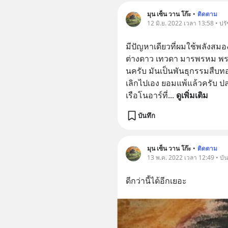
มุน เซ็น วาน โก๊ะ
•
ติดตาม
12 มิ.ย. 2022 เวลา 13:58 • ปร
มีปัญหาเดียวที่ผมใช้พลังสมอง
ต่างดาว เทวดา มารพรหม พระเ
นครับ มันเป็นพันธุกรรมสืบทอด
เลิกไปเอง ยอมแพ้แล้วครับ ปล
เรือโนอาร์ที่
... 
ดูเพิ่มเติม
บันทึก
มุน เซ็น วาน โก๊ะ
•
ติดตาม
13 พ.ค. 2022 เวลา 12:49 • บัน
ดีกว่านี้ได้อีกเยอะ