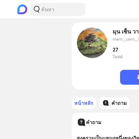
มุน เซ็น ว
mern._.cern._.
27
โพสต์
หน้าหลัก
คำถาม
คำถาม
สงครามเป็นแขนงหนึ่งของวิท