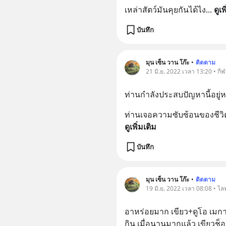
เหล่าสัตว์มันคุยกันได้ไง
... 
ดูเพ
บันทึก
มุน เซ็น วาน โก๊ะ
•
ติดตาม
21 มิ.ย. 2022 เวลา 13:20 • กีฬ
ท่านกำลังประสบปัญหานี้อยู่ห
ท่านเจอความซับซ้อนของชีวิต 
ดูเพิ่มเติม
บันทึก
มุน เซ็น วาน โก๊ะ
•
ติดตาม
19 มิ.ย. 2022 เวลา 08:08 • ไล
อาหร่อยมาก เขียว+ดูโอ เมกาโ
กิน เมื่อนานมากแล้ว เขียวช็