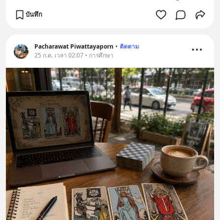
บันทึก
Pacharawat Piwattayaporn
•
ติดตาม
25 ก.ค. เวลา 02:07 • การศึกษา