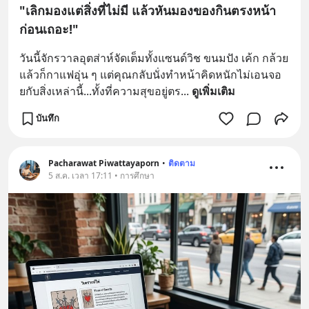
"เลิกมองแต่สิ่งที่ไม่มี แล้วหันมองของกินตรงหน้า
ก่อนเถอะ!"
วันนี้จักรวาลอุตส่าห์จัดเต็มทั้งแซนด์วิช ขนมปัง เค้ก กล้วย 
แล้วก็กาแฟอุ่น ๆ แต่คุณกลับนั่งทำหน้าคิดหนักไม่เอนจอ
ยกับสิ่งเหล่านี้...ทั้งที่ความสุขอยู่ตร
... 
ดูเพิ่มเติม
บันทึก
Pacharawat Piwattayaporn
•
ติดตาม
5 ส.ค. เวลา 17:11 • การศึกษา