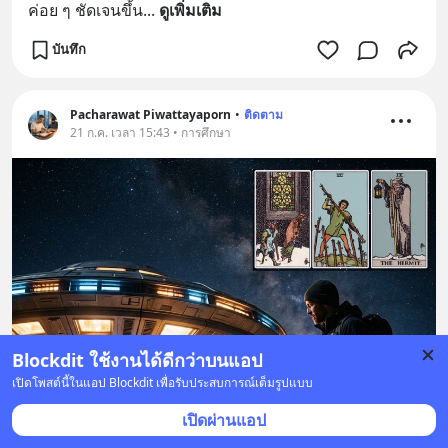
ค่อย ๆ ชัดเจนขึ้น
... 
ดูเพิ่มเติม
บันทึก
Pacharawat Piwattayaporn
•
ติดตาม
21 ก.ค. เวลา 15:43 • การศึกษา
Blockdit ใช้งานได้ดีกว่าบนแอป
เปิดโพสต์นี้ในแอป Blockdit เพื่อรับประสบการณ์เต็มรูปแบบ
เปิดผ่านแอป