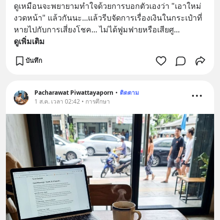
ดูเหมือนจะพยายามทำใจด้วยการบอกตัวเองว่า "เอาใหม่
งวดหน้า" แล้วกันนะ...แล้วรีบจัดการเรื่องเงินในกระเป๋าที่
หายไปกับการเสี่ยงโชค... ไม่ได้ฟูมฟายหรือเสียศู
... 
ดูเพิ่มเติม
บันทึก
Pacharawat Piwattayaporn
•
ติดตาม
1 ส.ค. เวลา 02:42 • การศึกษา