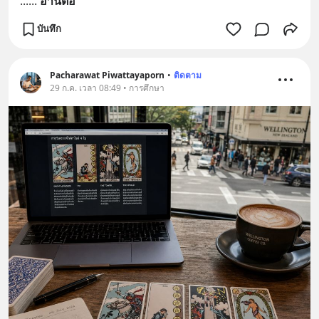
...
... 
อ่านต่อ
บันทึก
Pacharawat Piwattayaporn
•
ติดตาม
29 ก.ค. เวลา 08:49 • การศึกษา