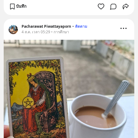
บันทึก
Pacharawat Piwattayaporn
•
ติดตาม
4 ส.ค. เวลา 05:29 • การศึกษา