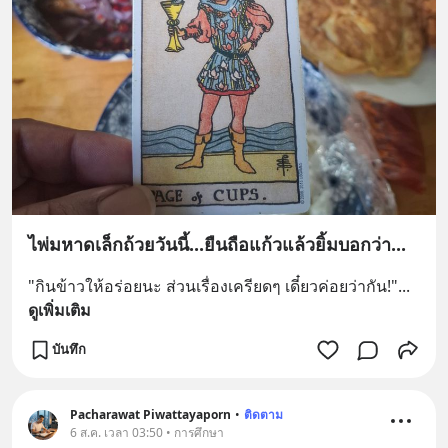
ไพ่มหาดเล็กถ้วยวันนี้...ยืนถือแก้วแล้วยิ้มบอกว่า...
"กินข้าวให้อร่อยนะ ส่วนเรื่องเครียดๆ เดี๋ยวค่อยว่ากัน!"
... 
ดูเพิ่มเติม
บันทึก
Pacharawat Piwattayaporn
•
ติดตาม
6 ส.ค. เวลา 03:50 • การศึกษา