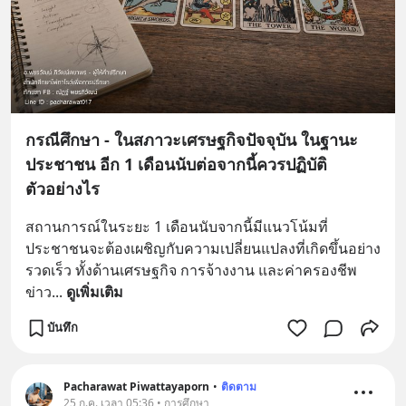
กรณีศึกษา - ในสภาวะเศรษฐกิจปัจจุบัน ในฐานะ
ประชาชน อีก 1 เดือนนับต่อจากนี้ควรปฏิบัติ
ตัวอย่างไร
สถานการณ์ในระยะ 1 เดือนนับจากนี้มีแนวโน้มที่
ประชาชนจะต้องเผชิญกับความเปลี่ยนแปลงที่เกิดขึ้นอย่าง
รวดเร็ว ทั้งด้านเศรษฐกิจ การจ้างงาน และค่าครองชีพ 
ข่าว
... 
ดูเพิ่มเติม
บันทึก
Pacharawat Piwattayaporn
•
ติดตาม
25 ก.ค. เวลา 05:36 • การศึกษา