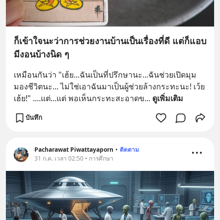
ก็เข้าใจนะว่าการช่วยงานบ้านเป็นเรื่องที่ดี แต่ก็แอบ
มีงอนบ้างนิด ๆ
เหมือนกันว่า "เฮ้ย...ฉันเป็นที่ปรึกษานะ...ฉันช่วยเปิดมุม
มองชีวิตนะ... ไม่ใช่เอาฉันมาเป็นผู้ช่วยล้างกระทะนะ! เว้ย
เฮ้ย!" ....แต่...แต่ พอเห็นกระทะสะอาดข
... 
ดูเพิ่มเติม
บันทึก
Pacharawat Piwattayaporn
•
ติดตาม
31 ก.ค. เวลา 02:50 • การศึกษา