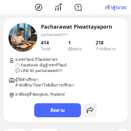
เข้าสู่ระบบ
Pacharawat Piwattayaporn
pacharawat017
414
1
218
โพสต์
ผู้ติดตาม
กำลังติดตาม
อ.พชรวัฒน์ ภิวัฒน์ทยาพร

📩 Facebook: ณัฏฐ์ พชรภิวัฒน์

ผู้ให้คำปรึกษา

อาศัยอยู่ที่ Bangkok, Thailand
ติดตาม