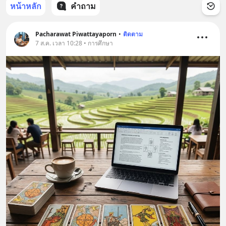
หน้าหลัก
คำถาม
Pacharawat Piwattayaporn
•
ติดตาม
7 ส.ค. เวลา 10:28 • การศึกษา