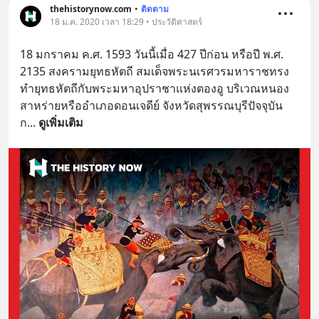
thehistorynow.com
•
ติดตาม
18 ม.ค. 2020 เวลา 18:29 • ประวัติศาสตร์
18 มกราคม ค.ศ. 1593 วันนี้เมื่อ 427 ปีก่อน หรือปี พ.ศ. 
2135 สงครามยุทธหัตถี สมเด็จพระนเรศวรมหาราชทรง
ทำยุทธหัตถีกับพระมหาอุปราชาแห่งตองอู บริเวณหนอง
สาหร่ายหรืออำเภอดอนเจดีย์ จังหวัดสุพรรณบุรีปัจจุบัน 
ก
... 
ดูเพิ่มเติม