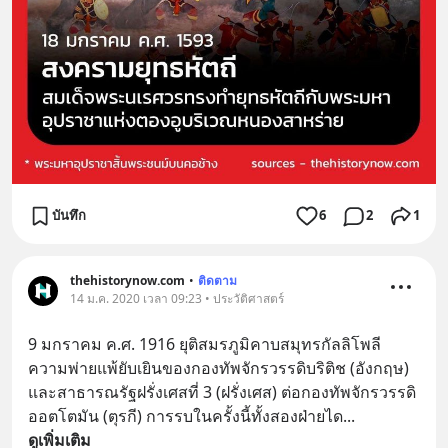
บันทึก
6
2
1
thehistorynow.com
•
ติดตาม
14 ม.ค. 2020 เวลา 09:23 • ประวัติศาสตร์
9 มกราคม ค.ศ. 1916 ยุติสมรภูมิคาบสมุทรกัลลิโพลี 
ความพ่ายแพ้ยับเยินของกองทัพจักรวรรดิบริติช (อังกฤษ) 
และสาธารณรัฐฝรั่งเศสที่ 3 (ฝรั่งเศส) ต่อกองทัพจักรวรรดิ
ออตโตมัน (ตุรกี) การรบในครั้งนี้ทั้งสองฝ่ายได
... 
ดูเพิ่มเติม