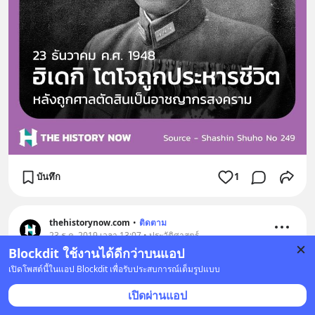
บันทึก
1
thehistorynow.com
•
ติดตาม
23 ธ.ค. 2019 เวลา 13:07 • ประวัติศาสตร์
Blockdit ใช้งานได้ดีกว่าบนแอป
เมื่อ 116 ปีก่อนมนุษยชาติประสบความสำเร็จในนำเครื่อง
เปิดโพสต์นี้ในแอป Blockdit เพื่อรับประสบการณ์เต็มรูปแบบ
บินขึ้นสู่ท้องฟ้าเป็นครั้งแรกนับเป็นจุดเปลี่ยนครั้งสำคัญ
เปิดผ่านแอป
ของหน้าประวัติศาสตร์ของมนุษย์ เครื่องบินได้นำความ