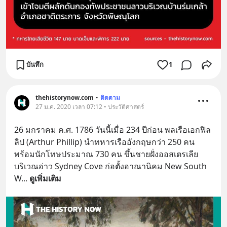
บันทึก
1
thehistorynow.com
•
ติดตาม
27 ม.ค. 2020 เวลา 07:12 • ประวัติศาสตร์
26 มกราคม ค.ศ. 1786 วันนี้เมื่อ 234 ปีก่อน พลเรือเอกฟิล
ลิป (Arthur Phillip) นำทหารเรืออังกฤษกว่า 250 คน 
พร้อมนักโทษประมาณ 730 คน ขึ้นชายฝั่งออสเตรเลีย
บริเวณอ่าว Sydney Cove ก่อตั้งอาณานิคม New South 
W
... 
ดูเพิ่มเติม