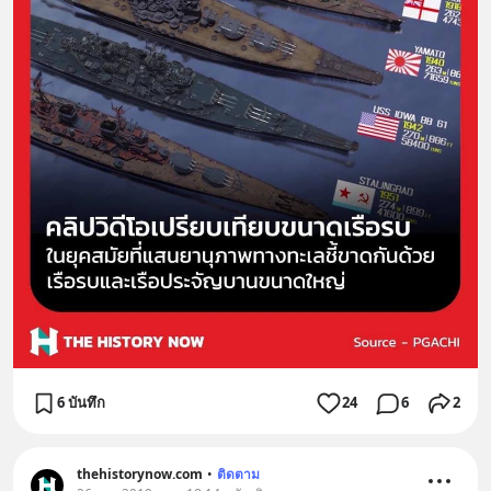
6 บันทึก
24
6
2
thehistorynow.com
•
ติดตาม