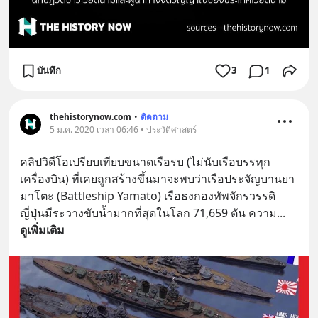
บันทึก
3
1
thehistorynow.com
•
ติดตาม
5 ม.ค. 2020 เวลา 06:46 • ประวัติศาสตร์
คลิปวิดีโอเปรียบเทียบขนาดเรือรบ (ไม่นับเรือบรรทุก
เครื่องบิน) ที่เคยถูกสร้างขึ้นมาจะพบว่าเรือประจัญบานยา
มาโตะ (Battleship Yamato) เรือธงกองทัพจักรวรรดิ
ญี่ปุ่นมีระวางขับน้ำมากที่สุดในโลก 71,659 ตัน ความ
... 
ดูเพิ่มเติม