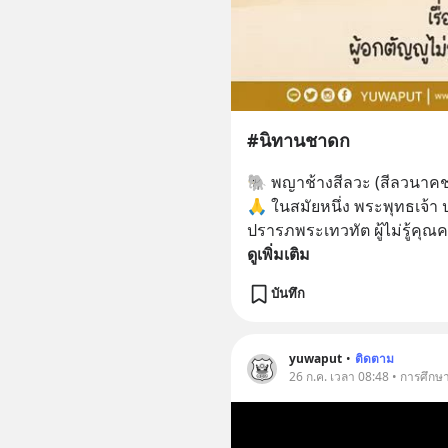
#นิทานชาดก
🐘 พญาช้างสีลวะ (สีลวนาค
🙏 ในสมัยหนึ่ง พระพุทธเจ้า ป
ปรารภพระเทวทัต ผู้ไม่รู้คุณ
ดูเพิ่มเติม
บันทึก
yuwaput
•
ติดตาม
26 ก.ค. เวลา 08:48 • การศึกษ