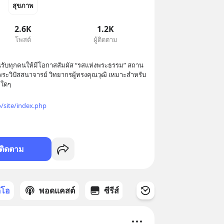
สุขภาพ
2.6K
1.2K
โพสต์
ผู้ติดตาม
นรับทุกคนให้มีโอกาสสัมผัส “รสแห่งพระธรรม” สถาน
พระวิปัสสนาจารย์ วิทยากรผู้ทรงคุณวุฒิ เหมาะสำหรับ
ยใดๆ 
o/site/index.php
ติดตาม
ดีโอ
พอดแคสต์
ซีรีส์