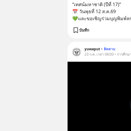
“เทศน์มหาชาติ (ปีที่ 17)”
📅 วันพุธที่ 12 ส.ค.69
💚และขอเชิญร่วมบุญพิมพ์หนั
บันทึก
yuwaput
•
ติดตาม
23 ก.ค. เวลา 08:00 • การศึกษ