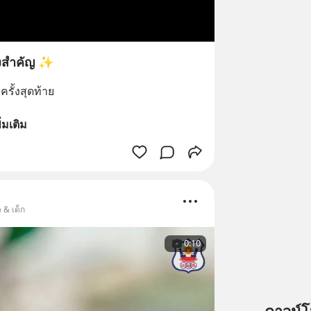
้งสำคัญ ✨
ครั้งสุดท้าย
ิ่มเติม
 & เด็ก
0:10