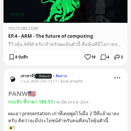
YOUTUBE.COM
EP.4 - ARM - The future of computing
รีวิวหุ้น ARM ครับ สำหรับผมหุ้นตัวนี้ คือหุ้นที่มีโอกาสจะเป็น trillion company ได้เลย ในระยะ 10 ปี หุ้นตัวนี้ น่าสนใจยังไง อยากให้ลองฟังกันดูครับ$ARM
8 บันทึก
19
4
3
เล่าเท่าที่รู้
•
ติดตาม
ยืนยันแล้ว
1 ม.ค. 2025 เวลา 13:17 • หุ้น & เศรษฐกิจ
PANW
🇺🇸
กระทิง ที่ราคา 189.51
ราคาปิด 24 ธ.ค. 2024
ผมเอา presentation เก่าที่เคยพูดไว้เมื่อ 2 ปีที่แล้วมาลง
ครับ คิดว่าจะมีประโยชน์สำหรับคนที่สนใจหุ้นตัวนี้
1