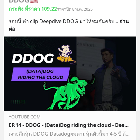
กระทิง ที่ราคา 109.22
ราคาปิด 8 พ.ค. 2025
รอบนี้ ทำ clip Deepdive DDOG มาให้ชมกันครับ
... 
อ่าน
ต่อ
YOUTUBE.COM
EP.14 - DDOG - (Data)Dog riding the cloud - Deep Dive
เจาะลึกหุ้น DDOG Datadogผมตามหุ้นตัวนี้มา 4-5 ปี ต้องยอมรับว่า ไม่ได้เข้าใจมัน 100% จนกระทั่งเมื่อเร็วๆนี้ ได้มีโอกาสได้เห็น Demo แบบเต็มๆเลยเพิ่งจะถึงบางอ้อ…