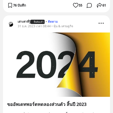
76 บันทึก
55
61
เล่าเท่าที่รู้
•
ติดตาม
ยืนยันแล้ว
31 ธ.ค. 2023 เวลา 08:44 • หุ้น & เศรษฐกิจ
ขออัพเดทพอร์ตทดลองส่วนตัว สิ้นปี 2023