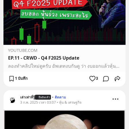
YOUTUBE.COM
EP.11 - CRWD - Q4 F2025 Update
ลองทำคลิปใหม่ดูครับ อัพเดทงบกันดู ว่า งบออกแล้วหุ้นลง ประเด็นสำคัญคืออะไรผิดถูกอย่าว่ากันนะครับ ถือว่าเเลกเปลี่ยนความเห็นกันได้ครับถ้าชอบแบบนี้ก็บอกนะครับ ถ้…
1 บันทึก
3
เล่าเท่าที่รู้
•
ติดตาม
ยืนยันแล้ว
3 ก.พ. 2025 เวลา 03:07 • หุ้น & เศรษฐกิจ