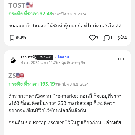
TOST
🇺🇸
กระทิง ที่ราคา 37.48
ราคาปิด 8 พ.ย. 2024
งบออกแล้ว break ได้ซักที หุ้นน่าเบื่อที่ไม่มีคนสนใจ อิอิ
บันทึก
7
1
4
เล่าเท่าที่รู้
•
ติดตาม
ยืนยันแล้ว
4 ก.ย. 2024 เวลา 11:26 • หุ้น & เศรษฐกิจ
ZS
🇺🇸
กระทิง ที่ราคา 193.19
ราคาปิด 3 ก.ย. 2024
ถ้าหากราคาเปิดตาม Pre-market ตอนนี้ ก็จะอยู่ที่ราวๆ 
$163 ซึ่งจะคิดเป็นราวๆ 25B marketcap ก็เลยคิดว่า 
อยากจะเขียนรีวิวไว้ซักหน่อยก็แล้วกัน
ก่อนอื่น ขอ Recap Zscaler ไว้ในรูปเดียวก่อน
... 
อ่านต่อ