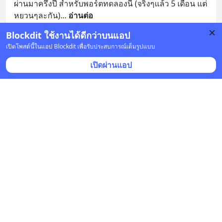
ผ่านมาครึ่งปี สำหรับพอร์ตทดลองนี้ (จริงๆแล้ว 5 เดือน แต่
หยวนๆละกัน)
... 
อ่านต่อ
Blockdit ใช้งานได้ดีกว่าบนแอป
3 บันทึก
8
3
เปิดโพสต์นี้ในแอป Blockdit เพื่อรับประสบการณ์เต็มรูปแบบ
เปิดผ่านแอป
เล่าเท่าที่รู้
•
ติดตาม
ยืนยันแล้ว
12 ธ.ค. 2023 เวลา 07:09 • หุ้น & เศรษฐกิจ
MDB
🇺🇸
กระทิง
ประกาศมาเมื่อวาน ได้เข้า Nasdaq-100 แล้วครับ
... 
ดูเพิ่มเติม