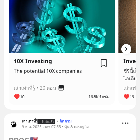
10X Investing
Inves
The potential 10X companies
ซีรี่นี
ไอเดีย
เฉพาะตั
เล่าเท่าที่รู้
•
20 ตอน
เล่าเท่าที
ตลาดหุ้
10
16.8K รับชม
19
เล่าเท่าที่รู้
•
ติดตาม
ยืนยันแล้ว
9 พ.ค. 2025 เวลา 07:55 • หุ้น & เศรษฐกิจ
DDOG
🇺🇸