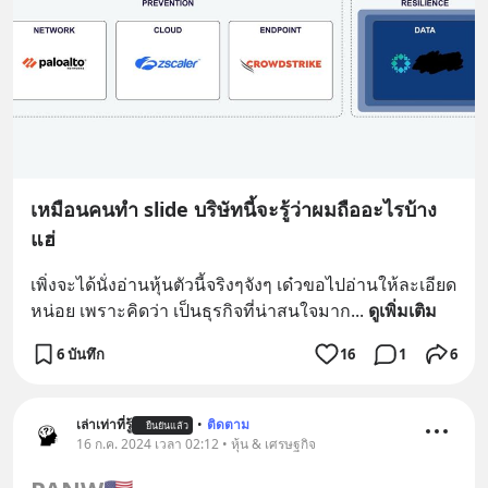
เหมือนคนทำ slide บริษัทนี้จะรู้ว่าผมถืออะไรบ้าง
แฮ่
เพิ่งจะได้นั่งอ่านหุ้นตัวนี้จริงๆจังๆ เด๋วขอไปอ่านให้ละเอียด
หน่อย เพราะคิดว่า เป็นธุรกิจที่น่าสนใจมาก
... 
ดูเพิ่มเติม
6 บันทึก
16
1
6
เล่าเท่าที่รู้
•
ติดตาม
ยืนยันแล้ว
16 ก.ค. 2024 เวลา 02:12 • หุ้น & เศรษฐกิจ