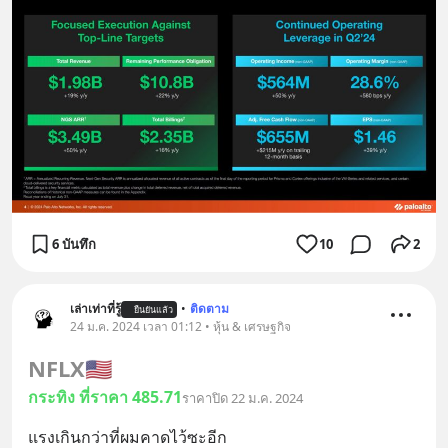
6 บันทึก
10
2
เล่าเท่าที่รู้
•
ติดตาม
ยืนยันแล้ว
24 ม.ค. 2024 เวลา 01:12 • หุ้น & เศรษฐกิจ
NFLX
🇺🇸
กระทิง ที่ราคา 485.71
ราคาปิด 22 ม.ค. 2024
แรงเกินกว่าที่ผมคาดไว้ซะอีก