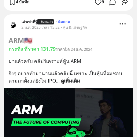
4 บันทึก
9
เล่าเท่าที่รู้
•
ติดตาม
ยืนยันแล้ว
2 ม.ค. 2025 เวลา 15:52 • หุ้น & เศรษฐกิจ
ARM
🇺🇸
กระทิง ที่ราคา 131.79
ราคาปิด 24 ธ.ค. 2024
มาแล้วครับ คลิปวิเคราะห์หู้น ARM
จิงๆ อยากทำมานานแล้วคลิปนี้ เพราะ เป็นหุ้นที่ผมชอบ 
ตามมาตั้งแต่ยังไม่ IPO
... 
ดูเพิ่มเติม