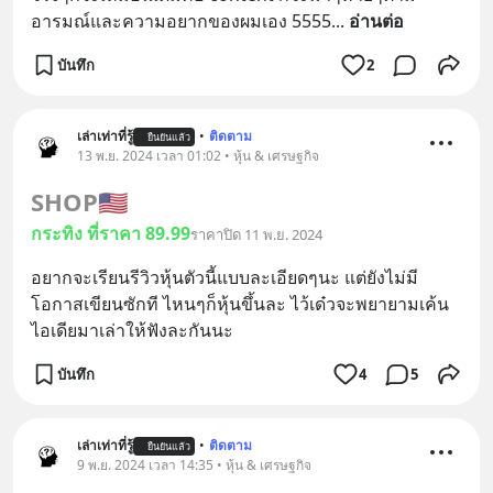
อารมณ์และความอยากของผมเอง 5555
... 
อ่านต่อ
บันทึก
2
เล่าเท่าที่รู้
•
ติดตาม
ยืนยันแล้ว
13 พ.ย. 2024 เวลา 01:02 • หุ้น & เศรษฐกิจ
SHOP
🇺🇸
กระทิง ที่ราคา 89.99
ราคาปิด 11 พ.ย. 2024
อยากจะเรียนรีวิวหุ้นตัวนี้แบบละเอียดๆนะ แต่ยังไม่มี
โอกาสเขียนซักที ไหนๆก็หุ้นขึ้นละ ไว้เด๋วจะพยายามเค้น
ไอเดียมาเล่าให้ฟังละกันนะ
บันทึก
4
5
เล่าเท่าที่รู้
•
ติดตาม
ยืนยันแล้ว
9 พ.ย. 2024 เวลา 14:35 • หุ้น & เศรษฐกิจ