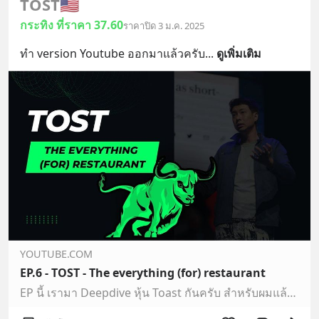
TOST
🇺🇸
กระทิง ที่ราคา 37.60
ราคาปิด 3 ม.ค. 2025
ทำ version Youtube ออกมาแล้วครับ
... 
ดูเพิ่มเติม
YOUTUBE.COM
EP.6 - TOST - The everything (for) restaurant
EP นี้ เรามา Deepdive หุ้น Toast กันครับ สำหรับผมแล้ว TOST เป็นหุ้นที่เข้าใจไม่ยากเลย เหมาะสำหรับ คนที่อยากจะดูหุ้นเทคแต่ยังไม่อยากเริ่มต้นด้วยหุ้นที่ยากๆแบบ…