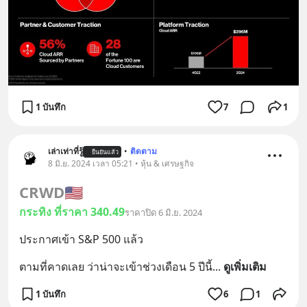
1 บันทึก
7
1
เล่าเท่าที่รู้
•
ติดตาม
ยืนยันแล้ว
8 มิ.ย. 2024 เวลา 05:21 • หุ้น & เศรษฐกิจ
CRWD
🇺🇸
กระทิง ที่ราคา 340.49
ราคาปิด 6 มิ.ย. 2024
ประกาศเข้า S&P 500 แล้ว
ตามที่คาดเลย ว่าน่าจะเข้าช่วงเดือน 5 ปีนี้
... 
ดูเพิ่มเติม
1 บันทึก
6
1