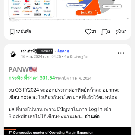
17 บันทึก
21
3
24
เล่าเท่าที่รู้
•
ติดตาม
ยืนยันแล้ว
16 พ.ค. 2024 เวลา 04:26 • หุ้น & เศรษฐกิจ
PANW
🇺🇸
กระทิง ที่ราคา 301.54
ราคาปิด 14 พ.ค. 2024
งบ Q3 FY2024 จะออกประกาศอาทิตย์หน้าละ อยากจะ
เขียน note อะไรเกี่ยวกับงบไตรมาสที่แล้วไว้ซะหน่อย
ปล ที่หายไปนาน เพราะมีปัญหาในการ Log in เข้า 
Blockdit เลยไม่ได้เขียนซะนานเลย
... 
อ่านต่อ