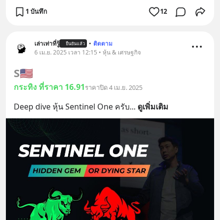
1 บันทึก
12
เล่าเท่าที่รู้
•
ติดตาม
ยืนยันแล้ว
6 เม.ย. 2025 เวลา 12:15 • หุ้น & เศรษฐกิจ
S
🇺🇸
กระทิง ที่ราคา 16.91
ราคาปิด 4 เม.ย. 2025
Deep dive หุ้น Sentinel One ครับ
... 
ดูเพิ่มเติม