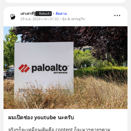
เล่าเท่าที่รู้
•
ติดตาม
ยืนยันแล้ว
29 ธ.ค. 2024 เวลา 01:32 • หุ้น & เศรษฐกิจ
ผมเปิดช่อง youtube นะครับ
จริงๆก็จะเหมือนเดิมคือ content ก็จะมาๆหายๆตาม