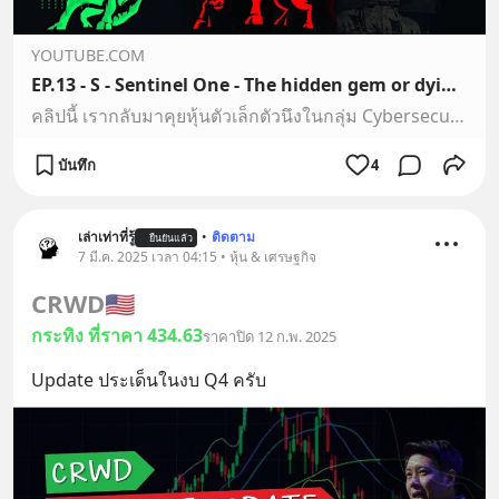
YOUTUBE.COM
EP.13 - S - Sentinel One - The hidden gem or dying star
คลิปนี้ เรากลับมาคุยหุ้นตัวเล็กตัวนึงในกลุ่ม Cybersecurity กันครับSentinel One เป็น 1 ใน Leader ของกลุ่มนี้ แต่ Market cap ยังเล็กอยู่มาก เพิ่งจะแค่ 6.5B เท…
บันทึก
4
เล่าเท่าที่รู้
•
ติดตาม
ยืนยันแล้ว
7 มี.ค. 2025 เวลา 04:15 • หุ้น & เศรษฐกิจ
CRWD
🇺🇸
กระทิง ที่ราคา 434.63
ราคาปิด 12 ก.พ. 2025
Update ประเด็นในงบ Q4 ครับ