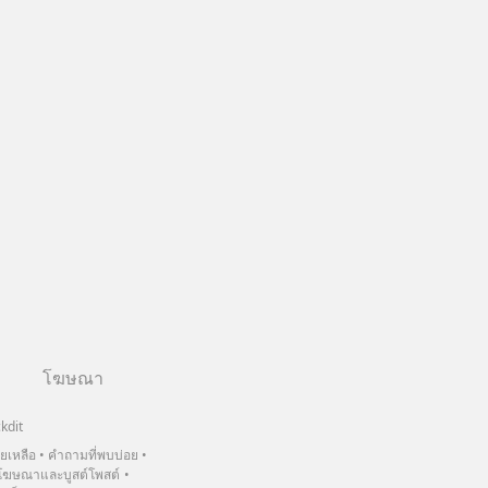
โฆษณา
kdit
วยเหลือ
คำถามที่พบบ่อย
ฆษณาและบูสต์โพสต์