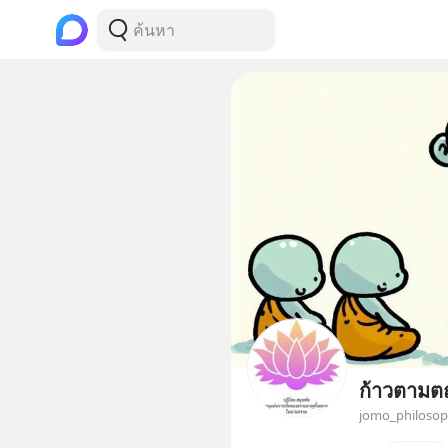
ก้าวตามต
jomo_philoso