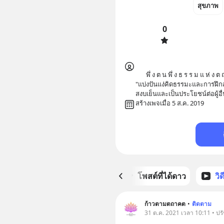
สุขภาพ
0
       พึ่ ง ต น พึ่ ง ธ ร ร ม แ ห่ ง ต ถ า ค ต ผู้ อ ร หั น ต สั ม ม า สั ม พุ ท ธ ะ

"แบ่งปันแง่คิดธรรมะและการฝึก
สงบเย็นและเป็นประโยชน์ต่อผู้อื่
สร้างเพจเมื่อ 5 ส.ค. 2019
หน้าหลัก
โพสต์ที่ได้ดาว
วิ
ก้าวตามตถาคต
•
ติดตาม
31 ต.ค. 2021 เวลา 10:11 • ปร