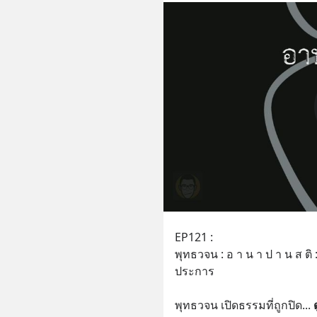
EP121 :
พุทธวจน : อ า น า ป า น ส ติ
ประการ
พุทธวจน เปิดธรรมที่ถูกปิด
... 