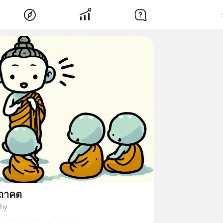
ถาคต
phy