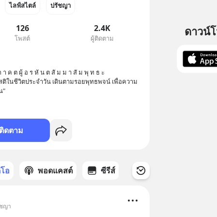
ไลฟ์สไตล์
ปรัชญา
126
2.4K
ดาวน์
โพสต์
ผู้ติดตาม
สติในชีวิตประจำวัน เดินตามรอยพุทธพจน์ เพื่อความ
น"
ติดตาม
ดีโอ
พอดแคสต์
ซีรีส์
ัชญา