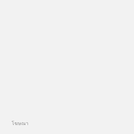
โฆษณา