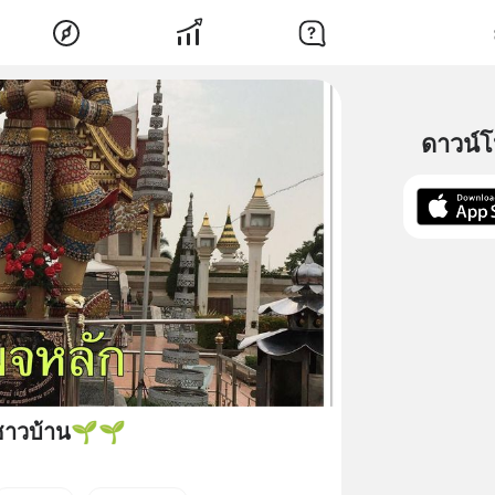
ดาวน์
.ชาวบ้าน🌱🌱