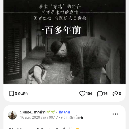
3 บันทึก
104
76
8
มุมมอง...ชาวบ้าน🌱🌱
•
ติดตาม
16 ก.พ. 2020 เวลา 00:17 • ความคิดเห็น