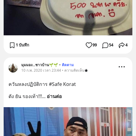
1 บันทึก
99
54
4
มุมมอง...ชาวบ้าน🌱🌱
•
ติดตาม
10 ก.พ. 2020 เวลา 23:44 • ความคิดเห็น
ควันหลงปฏิบัติการ #Safe Korat
ดัง ยัน รองเท้า!!!
... 
อ่านต่อ