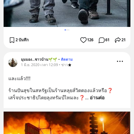
2 บันทึก
126
61
21
มุมมอง...ชาวบ้าน🌱🌱
•
ติดตาม
1 มิ.ย. 2020 เวลา 12:09 • ข่าว
และแล้ว‼️‼️
ร้านปันสุขในสหรัฐเป็นร้านหลุยส์วิตตองแล้วหรือ❓
เสร็จประชาธิปไตยลุงทรัมป์ไหมละ❓
... 
อ่านต่อ