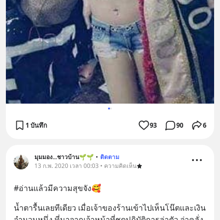
1 บันทึก
93
90
6
มุมมอง...ชาวบ้าน🌱🌱
•
ติดตาม
13 ก.พ. 2020 เวลา 00:03 • ความคิดเห็น
#อ่านแล้วมีความสุขจัง🥰
น้ำตารื้นเลยทีเดียว เมื่อเจ้าของร้านเข้าไปเห็นโน๊ตและเงิน
จำนวนหนึ่ง ที่มาจากเจ้าหน้าที่ชุดปฎิบัติการล่าตัว จ่าคลั่ง 