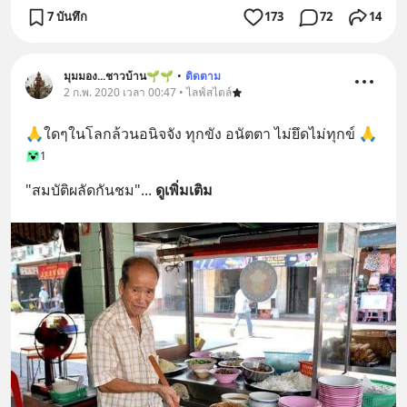
7 บันทึก
173
72
14
มุมมอง...ชาวบ้าน🌱🌱
•
ติดตาม
2 ก.พ. 2020 เวลา 00:47 • ไลฟ์สไตล์
🙏ใดๆในโลกล้วนอนิจจัง ทุกขัง อนัตตา ไม่ยึดไม่ทุกข์ 🙏
1
"สมบัติผลัดกันชม"
... 
ดูเพิ่มเติม