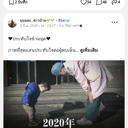
2 บันทึก
54
46
4
มุมมอง...ชาวบ้าน🌱🌱
•
ติดตาม
2 มี.ค. 2020 เวลา 23:27 • ประวัติศาสตร์
❤️ประทับใจข้ามยุค❤️
ภาพที่สุดแสนประทับใจต่อผู้พบเห็น
... 
ดูเพิ่มเติม