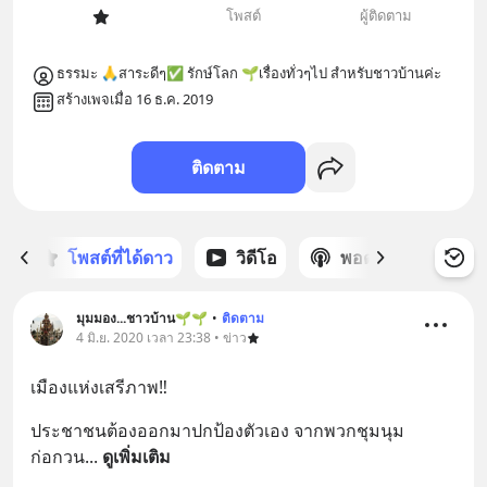
โพสต์
ผู้ติดตาม
ธรรมะ 🙏สาระดีๆ✅ รักษ์โลก 🌱เรื่องทั่วๆไป สำหรับชาวบ้านค่ะ
สร้างเพจเมื่อ 16 ธ.ค. 2019
ติดตาม
ก
โพสต์ที่ได้ดาว
วิดีโอ
พอดแคสต์
ซ
มุมมอง...ชาวบ้าน🌱🌱
•
ติดตาม
4 มิ.ย. 2020 เวลา 23:38 • ข่าว
เมืองแห่งเสรีภาพ‼️
ประชาชนต้องออกมาปกป้องตัวเอง จากพวกชุมนุม
ก่อกวน
... 
ดูเพิ่มเติม