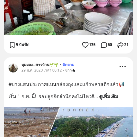
5 บันทึก
135
60
21
มุมมอง...ชาวบ้าน🌱🌱
•
ติดตาม
29 ม.ค. 2020 เวลา 00:12 • ข่าว
#บางแสนประกาศแบนกล่องถุงและแก้วพลาสติกแล้ว📢
เริ่ม 1 ก.พ. นี้!  รอปลูกจิตสำนึกคงไม่ไหว‼️
... 
ดูเพิ่มเติม