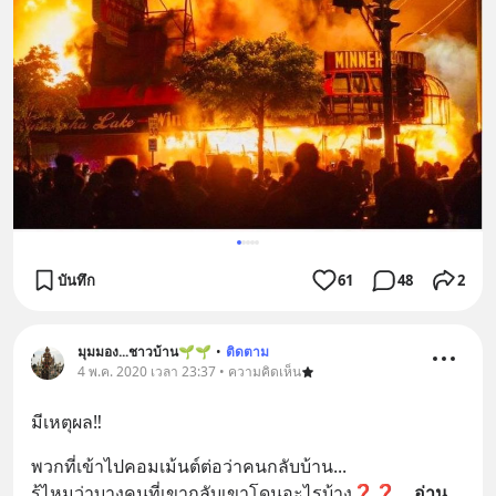
บันทึก
61
48
2
มุมมอง...ชาวบ้าน🌱🌱
•
ติดตาม
4 พ.ค. 2020 เวลา 23:37 • ความคิดเห็น
มีเหตุผล‼️
พวกที่เข้าไปคอมเม้นต์ต่อว่าคนกลับบ้าน...
รู้ไหมว่าบางคนที่เขากลับเขาโดนอะไรบ้าง❓❓
... 
อ่าน