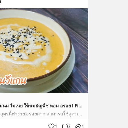
ม
ครีมซุปมันหวาน สูตรวีแกน ไม่นม ไม่เนย ใช้นมธัญพืช หอม อร่อย l Fit Food Fun
ครีมซุปมันหวานข้น ๆ หอม ๆ สูตรนี้ทำง่าย อร่อยมาก สามารถใช้สูตรเดียวกันทำซุปฟักทอง มันฝรั่ง หรือผักอื่น ๆ ได้ตามชอบส่วนผสมมันหวาน 450 กรัมหอมใหญ่ 1 หัวกลางกระ...
1
2
1