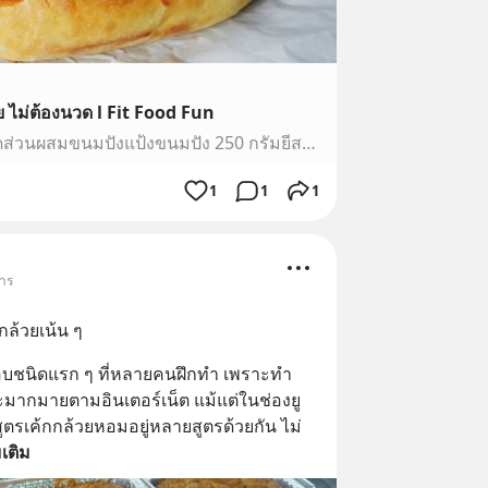
าย ไม่ต้องนวด l Fit Food Fun
ขนมปังไส้ไก่ใส่ชีสสูตรไม่นวดส่วนผสมขนมปังแป้งขนมปัง 250 กรัมยีสต์ 1 ช้อนชาเกลือ 1 ช้อนชาน้ำตาลทราย 1 ช้อนโต๊ะนมสดเย็น 200 mlไข่ไก่ 1 ฟองน้ำมันมะกอก 1 ช้อนโต๊...
1
1
1
หาร
ล้วยเน้น ๆ
อบชนิดแรก ๆ ที่หลายคนฝึกทำ เพราะทำ
ะมากมายตามอินเตอร์เน็ต แม้แต่ในช่องยู
สูตรเค้กกล้วยหอมอยู่หลายสูตรด้วยกัน ไม่
มเติม