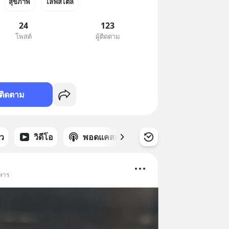
สุขภาพ
ไลฟ์สไตล์
24
123
โพสต์
ผู้ติดตาม
ติดตาม
าว
วิดีโอ
พอดแคสต์
ซีรีส์
าหาร