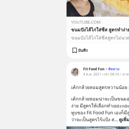
YOUTUBE.COM
ขนมปังไส้ไก่ใส่ชีส สูตรทำง่
บันทึก
Fit Food Fun
•
ติดตาม
4 ต.ค. 2021 เวลา 06:16 • อา
เค้กกล้วยหอมสูตรหวานน้อย ก
เค้กกล้วยหอมน่าจะเป็นขนม
ง่าย มีสูตรให้เลือกทำเยอะแย
ทูบของ Fit Food Fun เองก็มี
ว่าจะเป็นสูตรไร้แป้ง ส
... 
ดูเพิ่