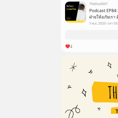
แชร์การค้นพบตัว
TheDuck007
Podcast EP84: จิตวิทยาการขอโทษ ขอโทษอย่างไร ให้อี
ฝ่ายให้อภัยเรา มีการศึกษาเชิงจิตวิทยาถึงเรื่องนี้อย่าง
จริงจัง และเราสามารถนำมาประยุกต์ใช้ได้ในชีวิตเรา
5 พ.ย. 2020 เวลา 03
เพราะความสัมพ
2