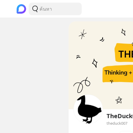
TheDuck
theduck007