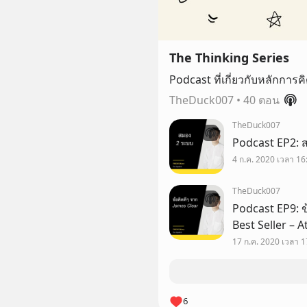
The Thinking Series
Podcast ที่เกี่ยวกับหลักกา
TheDuck007
•
40 ตอน
TheDuck007
4 ก.ค. 2020 เวลา 16
TheDuck007
Podcast EP9: ข้
Best Seller – 
อื่นๆได้ที่ htt
17 ก.ค. 2020 เวลา 1
TheDuck007 📲
6