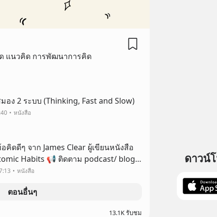
รคิด แนวคิด การพัฒนาการคิด
Podcast EP2: สมอง 2 ระบบ (Thinking, Fast and Slow)
:40
หนังสือ
อคิดดีๆ จาก James Clear ผู้เขียนหนังสือ
ดาวน์
Atomic Habits 📢 ติดตาม podcast/ blog
ps://bit.ly/2O8BQ65 📲 Blockdit:
7:13
หนังสือ
 Facebook: TheDuck007 📲 Spotify
ตอนอื่นๆ
13.1K รับชม