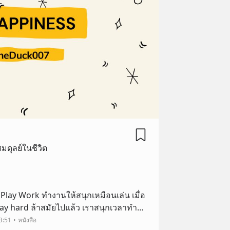
ดุลย์ในชีวิต
อ
rd ล้าสมัยไปแล้ว เราสนุกเวลาทำ
ี่ทำให้เราตื่นเต้น มีพลัง? หน้งสือพยายาม
3:51
หนังสือ