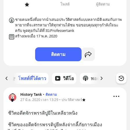
โพสต์
ผู้ติดตาม
ชายคนหนึ่งที่อยากนำเสนอประวัติศาสตร์แบบหลากมิติ ผสมกับภาพ
หายากที่จะสรรหามาให้ทุกท่านได้ชม ขอขอบคุณทุกๆกำลังใจนะ
ครับ พูดคุยกันได้ที่ IG:Professertank
สร้างเพจเมื่อ 17 พ.ค. 2020
ติดตาม
ก
โพสต์ที่ได้ดาว
วิดีโอ
พอดแคสต์
ซ
History Tank
•
ติดตาม
27 มิ.ย. 2020 เวลา 13:29 • ประวัติศาสตร์
ชีวิตอดีตจักรพรรดิปูยีในเหลียวหนิง
ชีวิตของอดีตจักรพรรดิปูยีหลังจ่ากลี้ภัยการเมือง