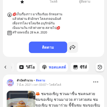
โพสต์
ผู้ติดตาม
💋เก็บเรื่องราว มาเรียงร้อย ถักทอสาน

แล้วส่งผ่าน ตัวอักษร โคลงกลอนฉันท์

เพื่อจรรโลง ชโลมจิต อนุรักษ์กัน

สร้างเพจเมื่อ 28 พ.ค. 2020
ติดตาม
ี่ได้ดาว
วิดีโอ
พอดแคสต์
ซีรีส์
สำบัดสำนวน
•
ติดตาม
7 มี.ค. 2021 เวลา 03:07 • ไลฟ์สไตล์
🦀 ชมขอเชิญ ชวนมาชื่น ชมคนสวย
ชมขอเชิญ ชวนมาอวย สาวสวยสม ชม
ขอเชิญ ชวนมาร่วม ชี้ชื่นชม ชมขอเชิญ