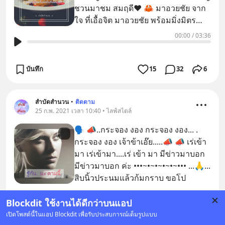
ชวนมาชม สมฤดี❤ 🦀 มาอวยชัย จาก
ใจ ที่เอื้อจิต มาอวยชัย พร้อมมิ่งมิตร
จากจิตไซร้ มาอวยชั
00:00
/
03:36
บันทึก
15
32
6
สำบัดสำนวน
•
ติดตาม
25 ก.พ. 2021 เวลา 10:40 • ไลฟ์สไตล์
🗣 📣..กระจอง งอง กระจอง งอง... .
กระจอง งอง เจ้าข้าเอ๊ย.....📣 📣 เร่เข้า
มา เร่เข้ามา....เร่ เข้า มา มีข่าวมาบอก
มีข่าวมาบอก ค่ะ •••~•~•~•~•~••• ...🙏...
สิบนิ้วประนมแล้วก้มกราบ ขอโป
00:00
/
01:28
Blockdit ใช้งานได้ดีกว่าบนแอป
เปิดโพสต์นี้ในแอป Blockdit เพื่อรับประสบการณ์เต็มรูปแบบ