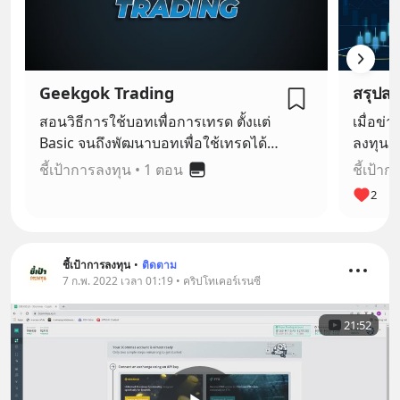
Geekgok Trading
สอนวิธีการใช้บอทเพื่อการเทรด ตั้งแต่
เมื่อข่
Basic จนถึงพัฒนาบอทเพื่อใช้เทรดได้
ลงทุน 
เอง ไม่มีการขายบอท ไม่มีลิงค์ Ref เพื่อ
ตลาดทั่
ชี้เป้าการลงทุน
•
1 ตอน
ชี้เป้า
ให้คุณไม่ต้องไปเสียเงินค่าบอท ให้ใคร
ชี้เป้า
2
อีกต่อไป
พลาดท
ชี้เป้าการลงทุน
•
ติดตาม
7 ก.พ. 2022 เวลา 01:19 • คริปโทเคอร์เรนซี
21:52