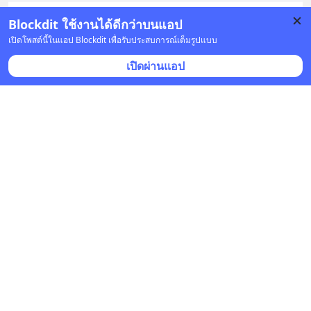
Blockdit ใช้งานได้ดีกว่าบนแอป
2 บันทึก
12
3
เปิดโพสต์นี้ในแอป Blockdit เพื่อรับประสบการณ์เต็มรูปแบบ
เปิดผ่านแอป
ชี้เป้าการลงทุน
•
ติดตาม
7 ก.พ. 2021 เวลา 02:21 • หุ้น & เศรษฐกิจ
ลงทุนกองทุนที่เกี่ยวข้องกับ Genome แล้ว มารู้จักกันดี
กว่า ว่า Genome คืออะไร
และนวัตกรรมที่เกี่ยวข้องกับ Genome มีอะไรกันบ้าง
Genome เป็นชื่อที่เริ่มคุ้นหูหลังจาก 5 ปีให้หลัง เ
... 
อ่านต่อ