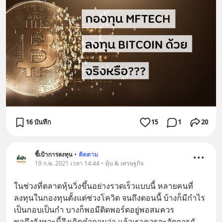
16 บันทึก
15
1
20
ชี้เป้าการลงทุน
•
ติดตาม
19 ก.พ. 2021 เวลา 14:44 • หุ้น & เศรษฐกิจ
ในช่วงที่ตลาดหุ้นวิ่งขึ้นอย่างรวดเร็วแบบนี้ หลายคนที่
ลงทุนในกองทุนตั้งแต่ช่วงโควิด จนถึงตอนนี้ บ้างก็มีกำไร
เป็นกอบเป็นกำ บางก็พอมีติดพอร์ตอยู่พอสมควร
พอถึงจังหวะนี้จึงเกิดคำถามว่า แล้วเราควรจะจัดการกั
... 