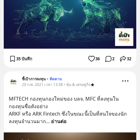
35 บันทึก
36
2
32
ชี้เป้าการลงทุน
•
ติดตาม
20 ก.พ. 2021 เวลา 13:38 • หุ้น & เศรษฐกิจ
MFTECH กองทุนกองใหม่ของ บลจ. MFC ที่ลงทุนใน
กองทุนชื่อดังอย่าง
ARKF หรือ ARK Fintech ซึ่งในขณะนี้เป็นที่สนใจของนัก
ลงทุนจำนวนมาก
... 
อ่านต่อ