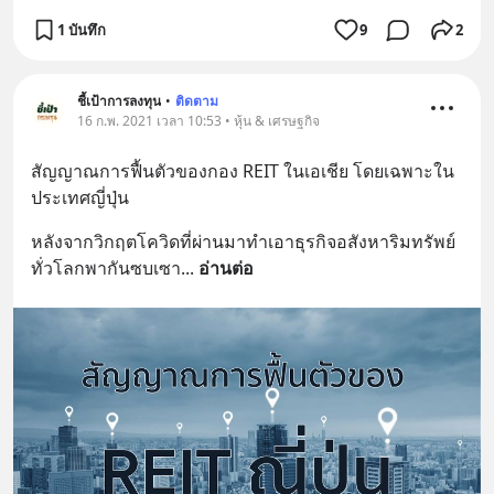
1 บันทึก
9
2
ชี้เป้าการลงทุน
•
ติดตาม
16 ก.พ. 2021 เวลา 10:53 • หุ้น & เศรษฐกิจ
สัญญาณการฟื้นตัวของกอง REIT ในเอเชีย โดยเฉพาะใน
ประเทศญี่ปุ่น
หลังจากวิกฤตโควิดที่ผ่านมาทำเอาธุรกิจอสังหาริมทรัพย์
ทั่วโลกพากันซบเซา
... 
อ่านต่อ