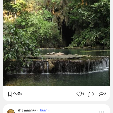
บันทึก
1
2
คำจากตถาคต
•
ติดตาม