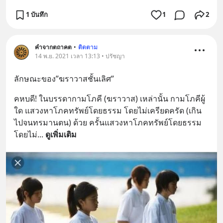
1 บันทึก
1
2
คำจากตถาคต
•
ติดตาม
14 พ.ย. 2021 เวลา 13:13 • ปรัชญา
ลักษณะของ”ฆราวาสชั้นเลิศ”
คหบดี! ในบรรดากามโภคี (ฆราวาส) เหล่านั้น กามโภคีผู้
ใด แสวงหาโภคทรัพย์โดยธรรม โดยไม่เครียดครัด (เกิน
ไปจนทรมานตน) ด้วย ครั้นแสวงหาโภคทรัพย์โดยธรรม
โดยไม่
... 
ดูเพิ่มเติม