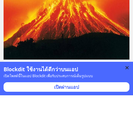
Blockdit ใช้งานได้ดีกว่าบนแอป
บันทึก
1
เปิดโพสต์นี้ในแอป Blockdit เพื่อรับประสบการณ์เต็มรูปแบบ
เปิดผ่านแอป
คำจากตถาคต
•
ติดตาม
23 มี.ค. 2021 เวลา 14:44 • ปรัชญา
ความทุกข์ในนรก (ตอน 1)
หมายเหตุ : มีส่วนก่อนหน้านี้
... 
อ่านต่อ