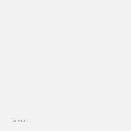
โฆษณา