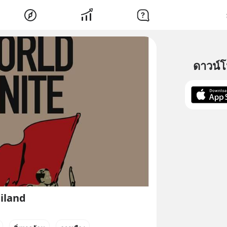
ดาวน์
iland