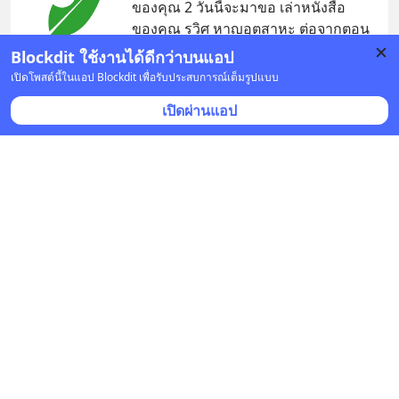
ของคุณ 2 วันนี้จะมาขอ เล่าหนังสือ
ของคุณ รวิศ หาญอุตสาหะ ต่อจากตอน
ที่แล้ว ถ้ายังไม่ซาบซึ้ง สามารถอ่านได้
Blockdit ใช้งานได้ดีกว่าบนแอป
ในหนังสือ “อย่าปล่อยใ
00:00
/
05:42
เปิดโพสต์นี้ในแอป Blockdit เพื่อรับประสบการณ์เต็มรูปแบบ
เปิดผ่านแอป
บันทึก
2
ย่อยยอดใบชา
•
ติดตาม
20 พ.ย. 2021 เวลา 00:10 • ไลฟ์สไตล์
ย่อยยอดใบชา EP:27 ข้อคิด – คำคม
จากหนังสือ อย่าปล่อยให้ใครฆ่าวาฬ
ของคุณ ผมได้อ่านหนังสือของ คุณรวิศ
หาญอุตสาหะ ชื่อ อย่าปล่อยให้ใครฆ่า
วาฬของคุณ นี้เป็นหนังสือเล่มที่ 4 ของ
เขา มีเนื้อหาเกี่ยวกับวิธีค
00:00
/
07:29