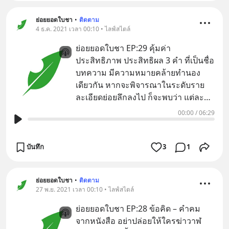
ย่อยยอดใบชา
•
ติดตาม
4 ธ.ค. 2021 เวลา 00:10 • ไลฟ์สไตล์
ย่อยยอดใบชา EP:29 คุ้มค่า
ประสิทธิภาพ ประสิทธิผล 3 คำ ที่เป็นชื่อ
บทความ มีความหมายคล้ายทำนอง
เดียวกัน หากจะพิจารณาในระดับราย
ละเอียดย่อยลึกลงไป ก็จะพบว่า แต่ละคำ
มีความหมายแตกต่างกันพอควร มีหลัก
00:00
/
06:29
บันทึก
3
1
ย่อยยอดใบชา
•
ติดตาม
27 พ.ย. 2021 เวลา 00:10 • ไลฟ์สไตล์
ย่อยยอดใบชา EP:28 ข้อคิด – คำคม
จากหนังสือ อย่าปล่อยให้ใครฆ่าวาฬ