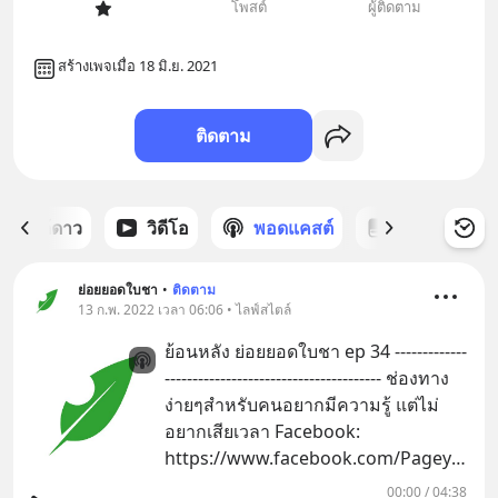
โพสต์
ผู้ติดตาม
สร้างเพจเมื่อ 18 มิ.ย. 2021
ติดตาม
ต์ที่ได้ดาว
วิดีโอ
พอดแคสต์
ซีรีส์
ย่อยยอดใบชา
•
ติดตาม
13 ก.พ. 2022 เวลา 06:06 • ไลฟ์สไตล์
ย้อนหลัง ย่อยยอดใบชา ep 34 -------------
--------------------------------------- ช่องทาง
ง่ายๆสำหรับคนอยากมีความรู้ แต่ไม่
อยากเสียเวลา Facebook:
https://www.facebook.com/Pageyo
yyodbaicha Youtube : https
00:00
/
04:38