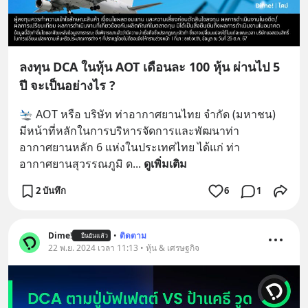
ลงทุน DCA ในหุ้น AOT เดือนละ 100 หุ้น ผ่านไป 5
ปี จะเป็นอย่างไร ?
🛬 AOT หรือ บริษัท ท่าอากาศยานไทย จำกัด (มหาชน) 
มีหน้าที่หลักในการบริหารจัดการและพัฒนาท่า
อากาศยานหลัก 6 แห่งในประเทศไทย ได้แก่ ท่า
อากาศยานสุวรรณภูมิ ด
... 
ดูเพิ่มเติม
2 บันทึก
6
1
Dime!
•
ติดตาม
ยืนยันแล้ว
22 พ.ย. 2024 เวลา 11:13 • หุ้น & เศรษฐกิจ