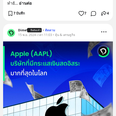
ทำยั
... 
อ่านต่อ
7 บันทึก
7
4
Dime!
•
ติดตาม
ยืนยันแล้ว
15 พ.ย. 2024 เวลา 11:03 • หุ้น & เศรษฐกิจ