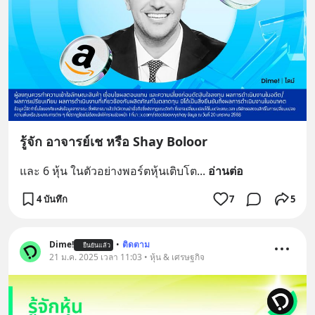
รู้จัก อาจารย์เช หรือ Shay Boloor
และ 6 หุ้น ในตัวอย่างพอร์ตหุ้นเติบโต
... 
อ่านต่อ
4 บันทึก
7
5
Dime!
•
ติดตาม
ยืนยันแล้ว
21 ม.ค. 2025 เวลา 11:03 • หุ้น & เศรษฐกิจ