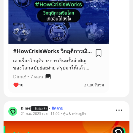
#HowCrisisWorks วิกฤติการเงินโลกเกิดขึ้นยังไง
เล่าเรื่องวิกฤติทางการเงินครั้งสำคัญ
ของโลกฉบับย่อยง่าย สรุปมาให้แล้ว
แบบเน้น ๆ เพื่อสืบหาไปถึงต้นตอของ
Dime!
•
7 ตอน
วิกฤติการเงินแต่ละครั้ง ว่าอะไร คือ ต้น
10
27.2K รับชม
เหตุที่ทำให้เกิดวิกฤติการเงินครั้งใหญ่
ของโลก
Dime!
•
ติดตาม
ยืนยันแล้ว
21 ก.พ. 2025 เวลา 11:02 • หุ้น & เศรษฐกิจ