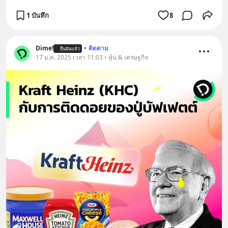
1 บันทึก
8
Dime!
•
ติดตาม
ยืนยันแล้ว
17 ม.ค. 2025 เวลา 11:03 • หุ้น & เศรษฐกิจ