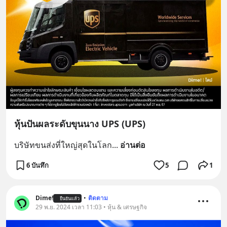
หุ้นปันผลระดับขุนนาง UPS (UPS)
บริษัทขนส่งที่ใหญ่สุดในโลก
... 
อ่านต่อ
6 บันทึก
5
1
Dime!
•
ติดตาม
ยืนยันแล้ว
29 พ.ย. 2024 เวลา 11:03 • หุ้น & เศรษฐกิจ