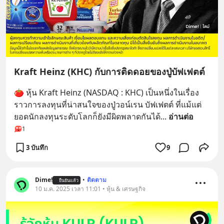
Kraft Heinz (KHC) กับการติดดอยของปู่บัฟเฟตต์
🍅 หุ้น Kraft Heinz (NASDAQ : KHC) เป็นหนึ่งในเรื่อง
ราวการลงทุนที่น่าสนใจของปู่วอน์เรน บัฟเฟตต์ ที่แม้แต่
ยอดนักลงทุนระดับโลกก็ยังมีผิดพลาดกันได้
... 
อ่านต่อ
1
3 บันทึก
9
Dime!
•
ติดตาม
ยืนยันแล้ว
10 ม.ค. 2025 เวลา 11:01 • หุ้น & เศรษฐกิจ