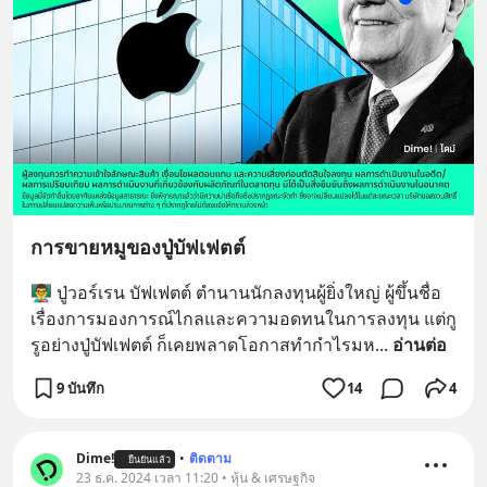
การขายหมูของปู่บัฟเฟตต์
👨‍🏫 ปู่วอร์เรน บัฟเฟตต์ ตำนานนักลงทุนผู้ยิ่งใหญ่ ผู้ขึ้นชื่อ
เรื่องการมองการณ์ไกลและความอดทนในการลงทุน แต่กู
รูอย่างปู่บัฟเฟตต์ ก็เคยพลาดโอกาสทำกำไรมห
... 
อ่านต่อ
9 บันทึก
14
4
Dime!
•
ติดตาม
ยืนยันแล้ว
23 ธ.ค. 2024 เวลา 11:20 • หุ้น & เศรษฐกิจ