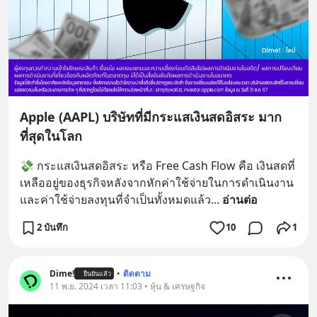
Apple (AAPL) บริษัทที่มีกระแสเงินสดอิสระ มาก
ที่สุดในโลก
💸 กระแสเงินสดอิสระ หรือ Free Cash Flow คือ เงินสดที่
เหลืออยู่ของธุรกิจหลังจากหักค่าใช้จ่ายในการดำเนินงาน
และค่าใช้จ่ายลงทุนที่จำเป็นทั้งหมดแล้ว
... 
อ่านต่อ
2 บันทึก
10
1
Dime!
•
ติดตาม
ยืนยันแล้ว
11 พ.ย. 2024 เวลา 11:03 • หุ้น & เศรษฐกิจ