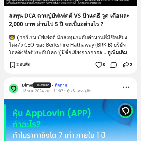
ลงทุน DCA ตามปู่บัฟเฟตต์ VS ป้าแคธี วูด เดือนละ
2,000 บาท ผ่านไป 5 ปี จะเป็นอย่างไร ?
👨‍🏫 ปู่วอร์เรน บัฟเฟตต์ นักลงทุนระดับตำนานที่มีชื่อเสียง
โด่งดัง CEO ของ Berkshire Hathaway (BRK.B) บริษัท
โฮลดิงชื่อดังระดับโลก ปู่มีชื่อเสียงจากการล
... 
ดูเพิ่มเติม
2 บันทึก
8
2
Dime!
•
ติดตาม
ยืนยันแล้ว
18 พ.ย. 2024 เวลา 11:03 • หุ้น & เศรษฐกิจ