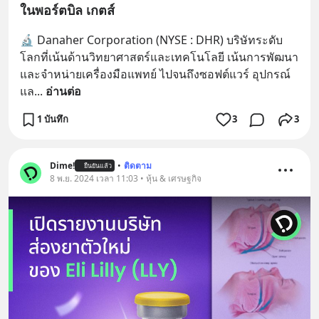
ในพอร์ตบิล เกตส์
🔬 Danaher Corporation (NYSE : DHR) บริษัทระดับ
โลกที่เน้นด้านวิทยาศาสตร์และเทคโนโลยี เน้นการพัฒนา
และจำหน่ายเครื่องมือแพทย์ ไปจนถึงซอฟต์แวร์ อุปกรณ์ 
แล
... 
อ่านต่อ
1 บันทึก
3
3
Dime!
•
ติดตาม
ยืนยันแล้ว
8 พ.ย. 2024 เวลา 11:03 • หุ้น & เศรษฐกิจ