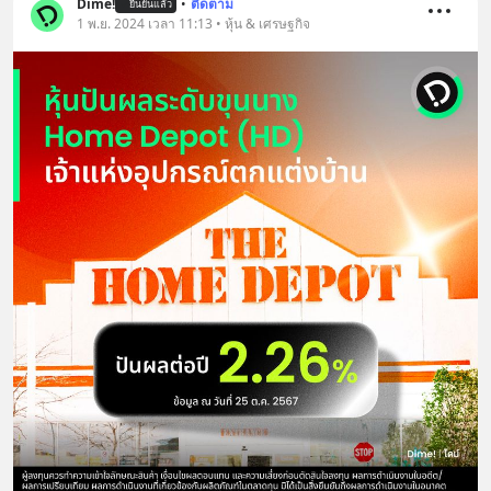
Dime!
•
ติดตาม
ยืนยันแล้ว
1 พ.ย. 2024 เวลา 11:13 • หุ้น & เศรษฐกิจ