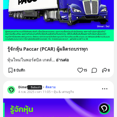
รู้จักหุ้น Paccar (PCAR) ผู้ผลิตรถบรรทุก
หุ้นใหม่ในพอร์ตบิล เกตส์
... 
อ่านต่อ
8 บันทึก
15
8
Dime!
•
ติดตาม
ยืนยันแล้ว
4 ก.พ. 2025 เวลา 11:05 • หุ้น & เศรษฐกิจ