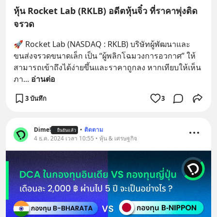
หุ้น Rocket Lab (RKLB) อดีตหุ้นจิ๋ว ที่ราคาพุ่งติด
จรวด
🚀 Rocket Lab (NASDAQ : RKLB) บริษัทผู้พัฒนาและ
ขนส่งจรวดขนาดเล็ก เป็น “ผู้พลิกโฉมวงการอวกาศ” ให้
สามารถเข้าถึงได้ง่ายขึ้นและราคาถูกลง หากเทียบให้เห็น
ภา
... 
อ่านต่อ
3 บันทึก
3
Dime!
•
ติดตาม
ยืนยันแล้ว
4 ธ.ค. 2024 เวลา 10:55 • หุ้น & เศรษฐกิจ