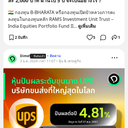
ละ 2,000 บาท ผ่านไป 5 ปี จะเป็นอย่างไร ?
🇮🇳 กองทุน B-BHARATA หรือกองทุนเปิดบัวหลวงภารตะ 
ลงทุนในกองทุนหลัก RAMS Investment Unit Trust – 
India Equities Portfolio Fund II
... 
ดูเพิ่มเติม
2 บันทึก
5
1
Dime!
•
ติดตาม
ยืนยันแล้ว
3 ธ.ค. 2024 เวลา 11:07 • หุ้น & เศรษฐกิจ