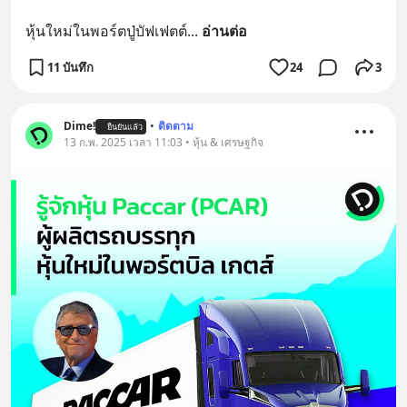
หุ้นใหม่ในพอร์ตปู่บัฟเฟตต์
... 
อ่านต่อ
11 บันทึก
24
3
Dime!
•
ติดตาม
ยืนยันแล้ว
13 ก.พ. 2025 เวลา 11:03 • หุ้น & เศรษฐกิจ