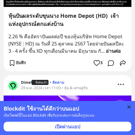
หุ้นปันผลระดับขุนนาง Home Depot (HD) เจ้า
แห่งอุปกรณ์ตกแต่งบ้าน
2.26 % คืออัตราปันผลต่อปี ของหุ้นบริษัท Home Depot 
(NYSE : HD) ณ วันที่ 25 ตุลาคม 2567 โดยจ่ายปันผลปีละ 
3 - 4 ครั้ง ขึ้น XD ทุกเดือนมีนาคม มิถุนายน กั
... 
อ่านต่อ
บันทึก
3
Dime!
•
ติดตาม
ยืนยันแล้ว
29 ต.ค. 2024 เวลา 11:03 • หุ้น & เศรษฐกิจ
Blockdit ใช้งานได้ดีกว่าบนแอป
เปิดโพสต์นี้ในแอป Blockdit เพื่อรับประสบการณ์เต็มรูปแบบ
เปิดผ่านแอป