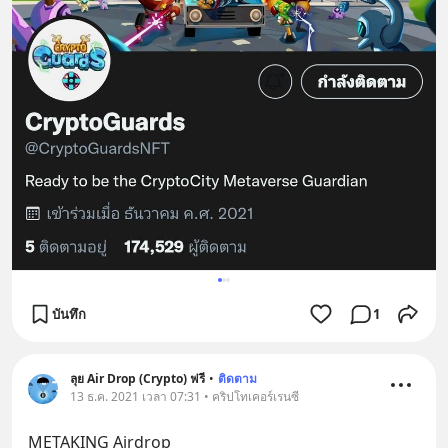
บันทึก
1
ลุย Air Drop (Crypto) ฟรี
•
ติดตาม
13 ธ.ค. 2021 เวลา 07:31 • คริปโทเคอร์เรนซี
METAKING Airdrop