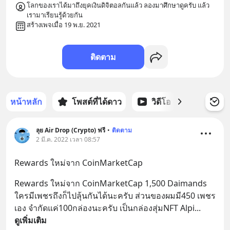
โลกของเราได้มาถึงยุคเงินดิจิตอลกันแล้ว ลองมาศึกษาดูครับ แล้ว
เรามาเรียนรู้ด้วยกัน
สร้างเพจเมื่อ 19 พ.ย. 2021
ติดตาม
หน้าหลัก
โพสต์ที่ได้ดาว
วิดีโอ
พอดแคส
ลุย Air Drop (Crypto) ฟรี
•
ติดตาม
2 มี.ค. 2022 เวลา 08:57
Rewards ใหม่จาก CoinMarketCap
Rewards ใหม่จาก CoinMarketCap 1,500 Daimands
ใครมีเพชรถึงก็ไปลุ้นกันได้นะครับ ส่วนของผมมี450 เพชร
เอง จำกัดแค่100กล่องนะครับ เป็นกล่องสุ่มNFT Alpi
... 
ดูเพิ่มเติม