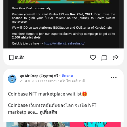
บันทึก
ลุย Air Drop (Crypto) ฟรี
•
ติดตาม
21 พ.ย. 2021 เวลา 06:21 • คริปโทเคอร์เรนซี
Coinbase NFT marketplace waitlist🎁
Coinbase เว็บเทรดอันดับของโลก จะเปิด NFT 
marketplace
... 
ดูเพิ่มเติม