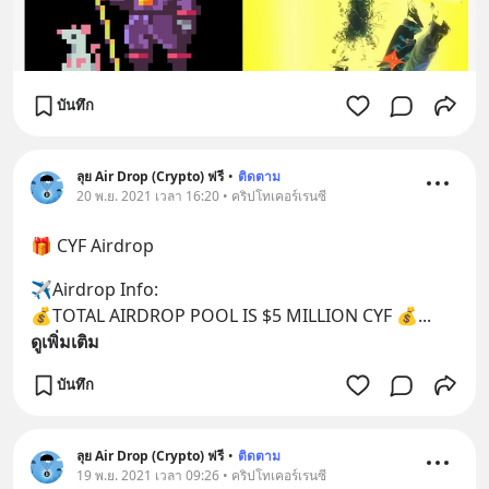
บันทึก
ลุย Air Drop (Crypto) ฟรี
•
ติดตาม
20 พ.ย. 2021 เวลา 16:20 • คริปโทเคอร์เรนซี
🎁 CYF Airdrop
✈️Airdrop Info:
💰TOTAL AIRDROP POOL IS $5 MILLION CYF 💰
... 
ดูเพิ่มเติม
บันทึก
ลุย Air Drop (Crypto) ฟรี
•
ติดตาม
19 พ.ย. 2021 เวลา 09:26 • คริปโทเคอร์เรนซี