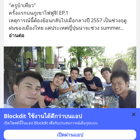
"ครูบ้าเที่ยว"
ครั้งแรกบนภูเขาไฟฟูจิ! EP.1
เหตุการณ์นี้ต้องย้อนกลับไปเมื่อกลางปี 2557 เป็นช่วงฤดู
ฝนของเมืองไทย แต่ประเทศญี่ปุ่นน่าจะช่วง summer
... 
อ่านต่อ
Blockdit ใช้งานได้ดีกว่าบนแอป
เปิดโพสต์นี้ในแอป Blockdit เพื่อรับประสบการณ์เต็มรูปแบบ
บันทึก
เปิดผ่านแอป