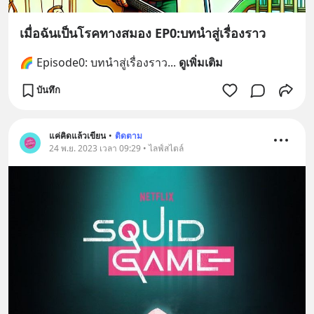
เมื่อฉันเป็นโรคทางสมอง EP0:บทนำสู่เรื่องราว
🌈 Episode0: บทนำสู่เรื่องราว
... 
ดูเพิ่มเติม
บันทึก
แค่คิดแล้วเขียน
•
ติดตาม
24 พ.ย. 2023 เวลา 09:29 • ไลฟ์สไตล์