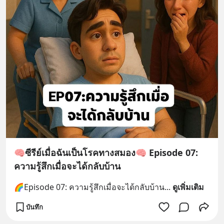
ประโยชน์หรือกำลังใจได้บ้างครับ 💝
ขอให้ทุกท่านใช้ชีวิตให้มีความสุข
ปราศจากโรคภัยเสมอครับ God Bless
You ✍️เขียนโดย Heavy 📌ฝากช่อง
ทางsocialอื่นๆด้วยครับ📌 😋Tiktok:
heavystrokeman
⏩https://www.tiktok.com/@heavy
strokeman?
is_from_webapp=1&sender_device
=pc 😘Youtube: heavystrokeman
⏩https://youtube.com/@heavydo
okdik?si=XgjldXHMBU8VwpY4 👍FB
เพจแค่คิดแล้วเขียน
🧠ซีรีย์เมื่อฉันเป็นโรคทางสมอง🧠 Episode 07:
⏩https://www.facebook.com/profi
ความรู้สึกเมื่อจะได้กลับบ้าน
le.php?id=100089448626259
✨Bloggang Pantip
🌈Episode 07: ความรู้สึกเมื่อจะได้กลับบ้าน
... 
ดูเพิ่มเติม
⏩https://www.bloggang.com/mai
บันทึก
nblog.php?id=heavydookdik 📝
Blockdit: แค่คิดแล้วเขียน