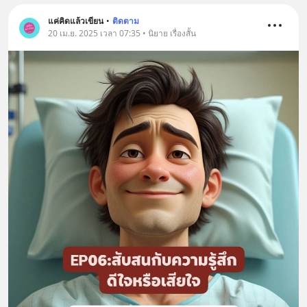
⏩https://www.blockdit.com/pages
แค่คิดแล้วเขียน
•
ติดตาม
/62e509b0a5187bfda8c33b8b 🌀
20 เม.ย. 2025 เวลา 07:35 • นิยาย เรื่องสั้น
Tiktok :แค่คิดแล้วเขียน
⏩https://www.tiktok.com/@justthi
nkandwrite?_t=ZS-
8swTkH6aCFV&_r=1 #stroke
#เส้นเลือดสมองแตก #บทความ #นิยาย
#แค่คิดแล้วเขียน #heavystrokeman
#หนังสือ