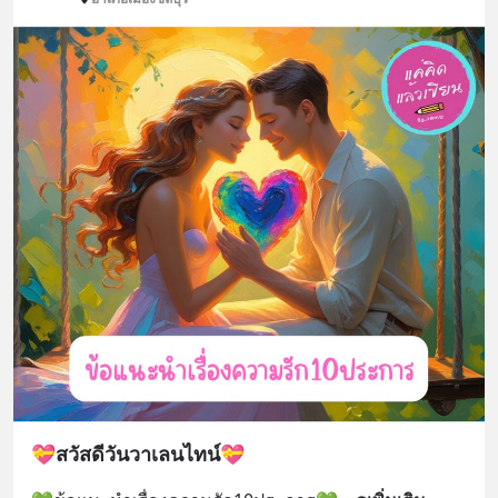
💝สวัสดีวันวาเลนไทน์💝