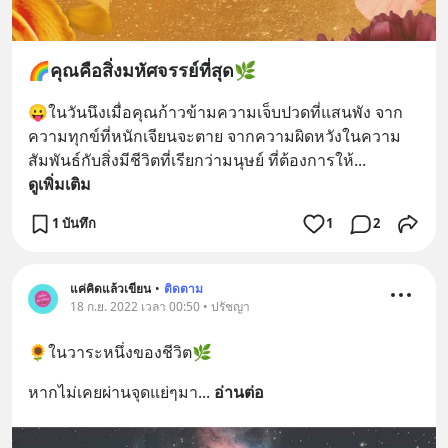
🌈คุณคือสิ่งมหัศจรรย์ที่สุด🌿
😛ในวันนึงเมื่อคุณก้าวข้ามความเจ็บปวดที่แสนพัง จาก
ความทุกข์ที่หนักเจียนจะตาย จากความผิดหวังในความ
สัมพันธ์กับสิ่งมีชีวิตที่เรียกว่ามนุษย์ ที่ต้องการให้
... 
ดูเพิ่มเติม
1 บันทึก
1
2
แค่คิดแล้วเขียน
•
ติดตาม
18 ก.ย. 2022 เวลา 00:50 • ปรัชญา
🌻ในวาระหนึ่งของชีวิต🌿
หากไม่เคยผ่านจุดแย่ๆมา
... 
อ่านต่อ