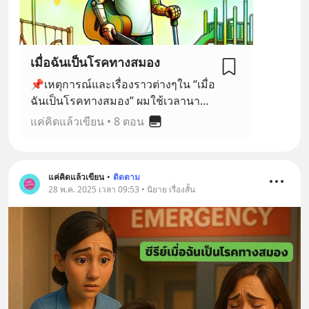
เมื่อฉันเป็นโรคทางสมอง
📌เหตุการณ์และเรื่องราวต่างๆใน “เมื่อ
ฉันเป็นโรคทางสมอง” ผมใช้เวลานาน
อยู่พอสมควรเลย จึงจะสามารถรวบรวม
แค่คิดแล้วเขียน
•
8 ตอน
ความคิด ความทรงจำจากเหตุการณ์
ใหญ่ที่เกิดขึ้นกับตัวผม โดยผมใช้เวลา
อยู่กับตัวเอง พยายามรวบรวมราย
แค่คิดแล้วเขียน
•
ติดตาม
ละเอียดข้อมูลในสมองก้อนเล็กๆของผม
28 พ.ค. 2025 เวลา 09:53 • นิยาย เรื่องสั้น
ที่มีรอยบาดแผลจากโรคที่เป็นอยู่ตอนนี้
🧸สุดท้ายผมขอฝากช่องทางผลงาน
เขียนของผม เพื่อฝึกฝนทักษะการเขียน
ส่วนตัวครับ รวมถึงช่องทางที่ผมทำคลิป
วีดีโอในเรื่องเกี่ยวกับคนเป็นสโตรคใน
มุมมองของผมเอง ซึ่งอาจจะช่วยคนที่
เป็นสโตรคหรือผู้ดูแลคนที่เป็น ให้ได้