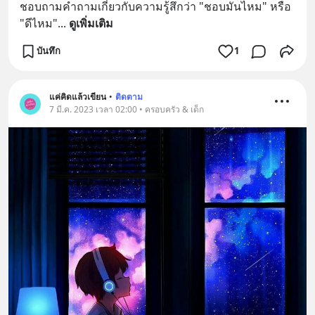
ชอบถามคำถามเกี่ยวกับความรู้สึกว่า "ชอบมันไหม" หรือ 
"ดีไหม"
... 
ดูเพิ่มเติม
บันทึก
1
แค่คิดแล้วเขียน
•
ติดตาม
7 มี.ค. 2023 เวลา 02:00 • ครอบครัว & เด็ก