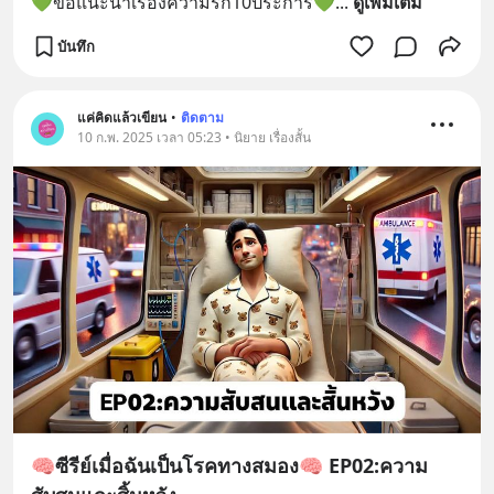
💚ข้อแนะนำเรื่องความรัก10ประการ💚
... 
ดูเพิ่มเติม
บันทึก
แค่คิดแล้วเขียน
•
ติดตาม
10 ก.พ. 2025 เวลา 05:23 • นิยาย เรื่องสั้น
🧠ซีรีย์เมื่อฉันเป็นโรคทางสมอง🧠 EP02:ความ