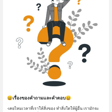
😄เรื่องของคำถามและคำตอบ😄
-เคยไหมเวลาที่เราให้สิ่งของ ทำสิ่งใดให้ผู้อื่น เรามักจะ