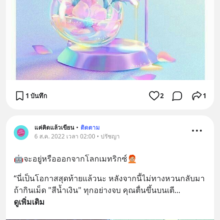
1 บันทึก
2
1
แค่คิดแล้วเขียน
•
ติดตาม
6 ส.ค. 2022 เวลา 02:00 • ปรัชญา
🤖จะอยู่หรือออกจากโลกเมทริกซ์🧑🏼‍🦰
“นี่เป็นโอกาสสุดท้ายแล้วนะ หลังจากนี้ไม่ทางหวนกลับมา
ถ้ากินเม็ด "สีน้ำเงิน" ทุกอย่างจบ คุณตื่นขึ้นบนเตี
... 
ดูเพิ่มเติม