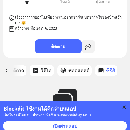
โพสต์
ผู้ติดตาม
เรื่องราวการออกไปเที่ยวเพราะอยากชาร์จแบตชาร์จใจของข้าพเจ้า
เอง 😸
สร้างเพจเมื่อ 24 ก.ค. 2023
ติดตาม
สต์ที่ได้ดาว
วิดีโอ
พอดแคสต์
ซีรีส์
Blockdit ใช้งานได้ดีกว่าบนแอป
เปิดโพสต์นี้ในแอป Blockdit เพื่อรับประสบการณ์เต็มรูปแบบ
ยังไม่มีซีรีส์
เปิดผ่านแอป