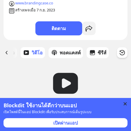
www.brandingcase.co
สร้างเพจเมื่อ 7 ก.ย. 2023
ติดตาม
ี่ได้ดาว
วิดีโอ
พอดแคสต์
ซีรีส์
Blockdit ใช้งานได้ดีกว่าบนแอป
ยังไม่มีวิดีโอ
เปิดโพสต์นี้ในแอป Blockdit เพื่อรับประสบการณ์เต็มรูปแบบ
เปิดผ่านแอป