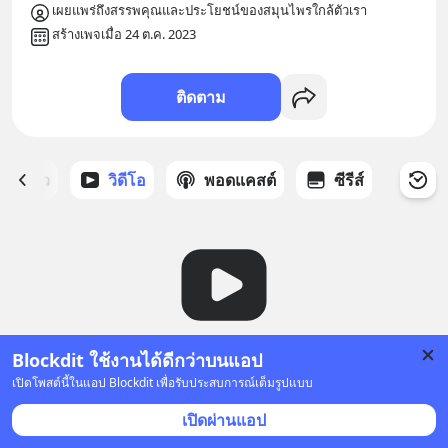
เผยแพร่ถึงสรรพคุณและประโยชน์ของสมุนไพรใกล้ตัวเรา
สร้างเพจเมื่อ 24 ต.ค. 2023
ติดตาม
ี่ได้ดาว
วิดีโอ
พอดแคสต์
ซีรีส์
Blockdit ใช้งานได้ดีกว่าบนแอป
ยังไม่มีวิดีโอ
เปิดโพสต์นี้ในแอป Blockdit เพื่อรับประสบการณ์เต็มรูปแบบ
เปิดผ่านแอป