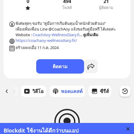
0
494
21
โพสต์
ผู้ติดตาม
พิเศษสุดๆ ขอรับ "คู่มือการเริ่มต้นคุมน้ำหนักด้วยตัวเอง"

เพียงเพิ่มเพื่อน Line @CoachAoy แจ้งขอรับคู่มือฟรี ได้เลยค่ะ

Website : 
CoachAoy-WellnessDiary.fi
... 
ดูเพิ่มเติม
https://coachaoy-wellnessdiary.fit/
สร้างเพจเมื่อ 11 ก.ค. 2024
ติดตาม
ี่ได้ดาว
วิดีโอ
พอดแคสต์
ซีรีส์
Blockdit ใช้งานได้ดีกว่าบนแอป