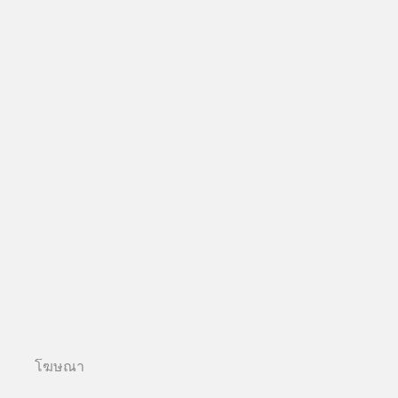
โฆษณา