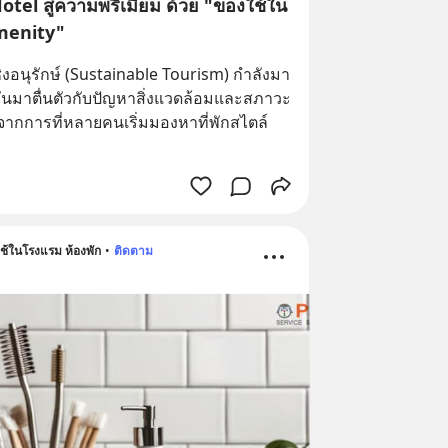
tel สู่ความพรีเมียม ด้วย "ของใช้ใน
menity"
ชิงอนุรักษ์ (Sustainable Tourism) กำลังมา
งหันมาตื่นตัวกับปัญหาสิ่งแวดล้อมและสภาวะ
จากการที่หลายคนเริ่มมองหาที่พักสไตล์ 
้ในโรงแรม ห้องพัก
•
ติดตาม