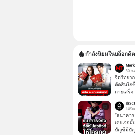
กำลังนิยมในบล็อกดิต
Mark
30 ก.
จิตวิทยา
ตัดสินใจซื
กายเสร็จ 
สองร้านท
SC
ได้รับ
“ธนาคารจร
เคยเจอมั
บัญชีมีปั