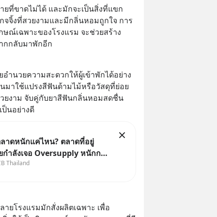
ี่ขาดไม่ได้ และมักจะเป็นสิ่งที่แขก
จจิ้งที่สวยงามและมีกลิ่นหอมถูกใจ การ
เอกลักษณ์เฉพาะของโรงแรม จะช่วยสร้าง
ากกลับมาพักอีก
วยอำนวยความสะดวกให้ผู้เข้าพักได้อย่าง
มาใช้แปรงสีฟันด้ามไม้หรือวัสดุที่ย่อย
งาม จับคู่กับยาสีฟันกลิ่นหอมสดชื่น 
ป็นอย่างดี
ลาดหนักแค่ไหน? ตลาดที่อยู่
ยกำลังเจอ Oversupply หนักกว่า
CB Thailand
ละปัญหานี้อาจไม่ได้จบแค่เรื่อง
นล้น
เศรษฐกิจไทย #EICAround
#SCBThailand สามารถดูคลิปท
หลายโรงแรมมักสั่งผลิตเฉพาะ เพื่อ