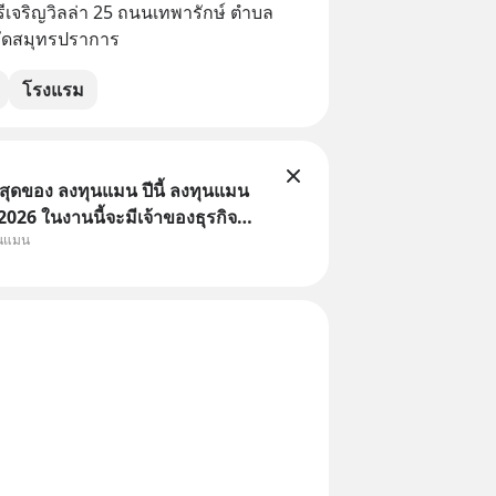
ยศรีเจริญวิลล่า 25 ถนนเทพารักษ์ ตำบล
หวัดสมุทรปราการ
โรงแรม
่สุดของ ลงทุนแมน ปีนี้ ลงทุนแมน
26 ในงานนี้จะมีเจ้าของธุรกิจ
ุนแมน
หมึกกรุบ, Srichand, Jones’
A GLACE, Fastwork, MizuMi,
อิชิตัน มาแชร์ความรู้การสร้าง