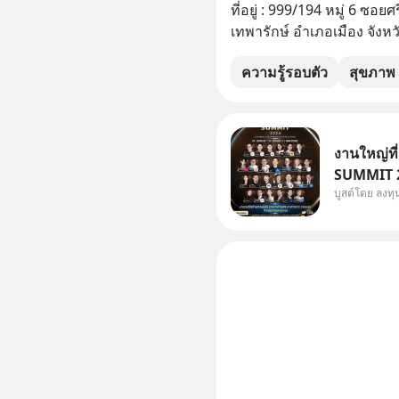
ที่อยู่ : 999/194 หมู่ 6 ซอ
เทพารักษ์ อำเภอเมือง จัง
ความรู้รอบตัว
สุขภาพ
งานใหญ่ที
SUMMIT 20
บูสต์โดย ลงท
Dr.PONG, 
Salad, L
KARMART, 
ธุรกิจ