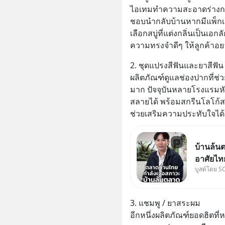
ไอเทมทำความสะอาดร่างกายท
ชอบนำกลับบ้านหากมีแพ็กเก
เลือกสบู่ที่แต่งกลิ่นเป็น
ความทรงจำดีๆ ให้ลูกค้าอย
2. ชุดแปรงสีฟันและยาสีฟัน
ผลิตภัณฑ์ดูแลช่องปากที่ช่
มาก ปัจจุบันหลายโรงแรมหัน
สลายได้ พร้อมสกรีนโลโก้สวย
ช่วยเสริมความประทับใจได้เ
บ้านล้นต
อาศัยไท
บูสต์โดย S
ที่คิด แ
เศรษฐกิจ #SCBEIC #อสังหา #บ้า
ตลาด #
3. แชมพู / ยาสระผม
อีกหนึ่งผลิตภัณฑ์ยอดฮิตที่