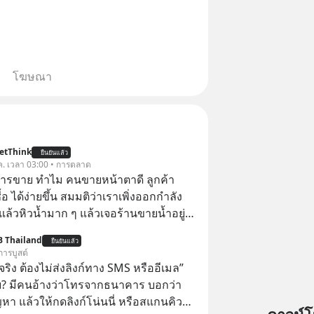
โฆษณา
etThink
ยืนยันแล้ว
ค. เวลา 03:00 • การตลาด
การขาย ทำไม คนขายหน้าตาดี ลูกค้า
้อ ได้ง่ายขึ้น สมมติว่าเราเพิ่งออกกำลัง
แล้วหิวน้ำมาก ๆ แล้วเจอร้านขายน้ำอยู่
ี่ขายของเหมือนกันทุกอย่าง
B Thailand
ยืนยันแล้ว
การบูสต์
ิง ต้องไม่ส่งลิงก์ทาง SMS หรืออีเมล”
้ย? มีคนอ้างว่าโทรจากธนาคาร บอกว่า
ญหา แล้วให้กดลิงก์โน่นนี่ หรือสแกนคิว